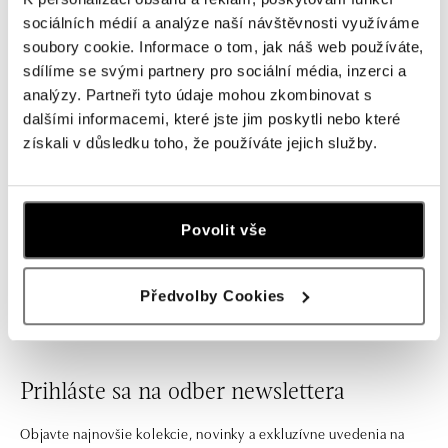
Náušnice s diamantmi Tender
Náušnice s diamantmi Sparkling
Touch
Eclipse
sociálních médií a analýze naší návštěvnosti využíváme
soubory cookie. Informace o tom, jak náš web používáte,
od 7 056 €
od 8 783 €
sdílíme se svými partnery pro sociální média, inzerci a
analýzy. Partneři tyto údaje mohou zkombinovat s
dalšími informacemi, které jste jim poskytli nebo které
1
73
74
75
⋯
získali v důsledku toho, že používáte jejich služby.
Povolit vše
Text za katalogem
Předvolby Cookies
Prihláste sa na odber newslettera
Objavte najnovšie kolekcie, novinky a exkluzívne uvedenia na