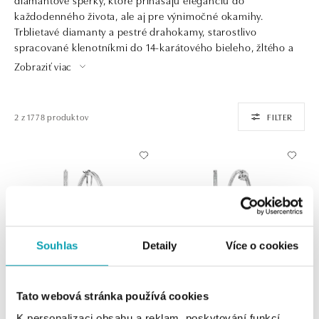
každodenného života, ale aj pre výnimočné okamihy.
Trblietavé diamanty a pestré drahokamy, starostlivo
spracované klenotníkmi do 14-karátového bieleho, žltého a
ružového zlata, predstavujú ten najkrajší dar, ktorý poteší
Zobraziť viac
vašich blízkych pri každej príležitosti.
2 z 1778 produktov
FILTER
Souhlas
Detaily
Více o cookies
Tato webová stránka používá cookies
ALOVE
ALOVE
K personalizaci obsahu a reklam, poskytování funkcí