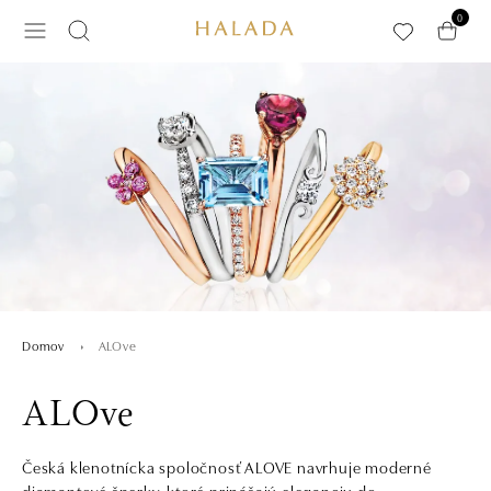
Preskočiť na hlavný obsah
0
ALOve
Domov
ALOve
Česká klenotnícka spoločnosť ALOVE navrhuje moderné
diamantové šperky, ktoré prinášajú eleganciu do