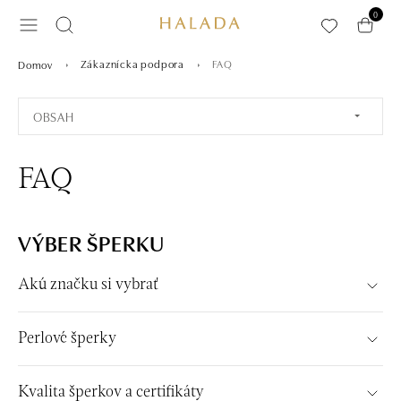
Preskočiť na hlavný obsah
0
Zákaznícka podpora
FAQ
Domov
OBSAH
FAQ
VÝBER ŠPERKU
Akú značku si vybrať
Perlové šperky
Kvalita šperkov a certifikáty