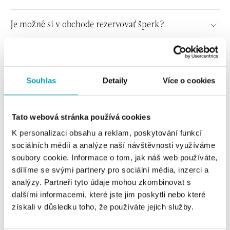
Je možné si v obchode rezervovať šperk?
Poštovné
Souhlas
Detaily
Více o cookies
Kedy mi prídu šperky?
Tato webová stránka používá cookies
V akom štádiu je moja objednávka?
K personalizaci obsahu a reklam, poskytování funkcí
sociálních médií a analýze naší návštěvnosti využíváme
soubory cookie. Informace o tom, jak náš web používáte,
REKLAMÁCIE, VRÁTENIA, VÝMENY
sdílíme se svými partnery pro sociální média, inzerci a
analýzy. Partneři tyto údaje mohou zkombinovat s
Reklamácie
dalšími informacemi, které jste jim poskytli nebo které
získali v důsledku toho, že používáte jejich služby.
Vrátenia