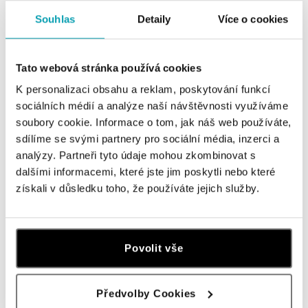
Souhlas
Detaily
Více o cookies
Tato webová stránka používá cookies
K personalizaci obsahu a reklam, poskytování funkcí
sociálních médií a analýze naší návštěvnosti využíváme
CAPOLAVORO
FOPE
soubory cookie. Informace o tom, jak náš web používáte,
Náramok s diamantmi Dolcini
Náramok s diamantmi Flex'it L
sdílíme se svými partnery pro sociální média, inzerci a
analýzy. Partneři tyto údaje mohou zkombinovat s
od 8 200 €
od 4 610 €
dalšími informacemi, které jste jim poskytli nebo které
získali v důsledku toho, že používáte jejich služby.
Povolit vše
Předvolby Cookies