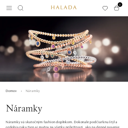
Preskočiť na hlavný obsah
0
Náramky
Domov
Náramky
Náramky sú skutočným fashion doplnkom. Dokonale podčiarknu štýl a
ozdobia ruku žien aj mužov na všetky príležitosti, ako na denné nosenie,