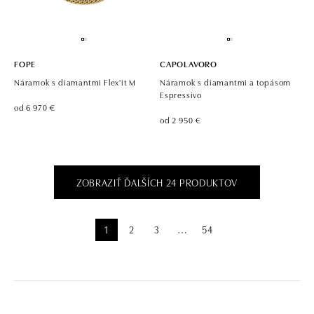
FOPE
CAPOLAVORO
Náramok s diamantmi Flex'it M
Náramok s diamantmi a topásom
Espressivo
od 6 970 €
od 2 950 €
ZOBRAZIŤ ĎALŠÍCH 24 PRODUKTOV
1
2
3
54
⋯