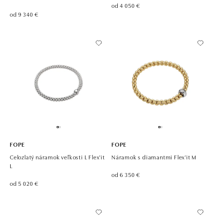
od 4 050 €
od 9 340 €
FOPE
FOPE
Celozlatý náramok veľkosti L Flex'it
Náramok s diamantmi Flex'it M
L
od 6 350 €
od 5 020 €