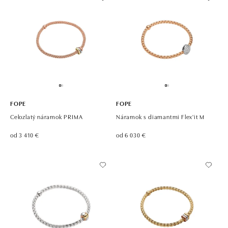
FOPE
FOPE
Celozlatý náramok PRIMA
Náramok s diamantmi Flex'it M
od 3 410 €
od 6 030 €