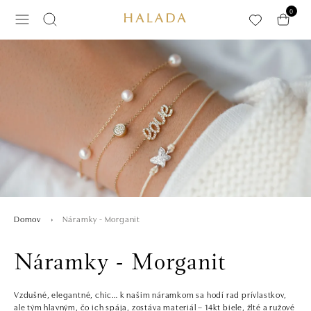
Preskočiť na hlavný obsah
0
Náramky - Morganit
Domov
Náramky - Morganit
Vzdušné, elegantné, chic… k našim náramkom sa hodí rad prívlastkov,
ale tým hlavným, čo ich spája, zostáva materiál – 14kt biele, žlté a ružové