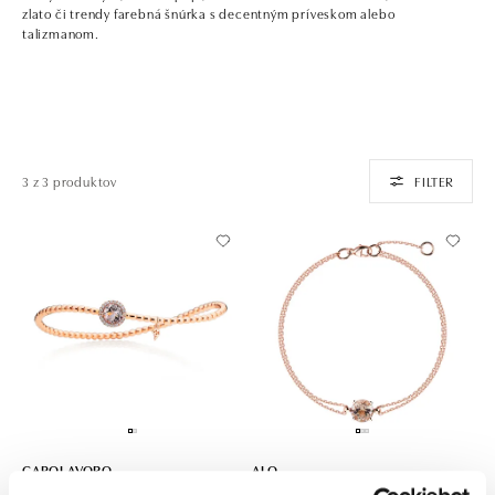
zlato či trendy farebná šnúrka s decentným príveskom alebo
talizmanom.
3 z 3 produktov
FILTER
CAPOLAVORO
ALO