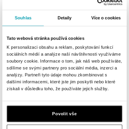
Náramok s diamantmi a
Náramok 14kt ružové zlato s
morganitom Espressivo
morganitom Roneme
od 2 950 €
od 1 083 €
Souhlas
Detaily
Více o cookies
Tato webová stránka používá cookies
K personalizaci obsahu a reklam, poskytování funkcí
sociálních médií a analýze naší návštěvnosti využíváme
soubory cookie. Informace o tom, jak náš web používáte,
sdílíme se svými partnery pro sociální média, inzerci a
analýzy. Partneři tyto údaje mohou zkombinovat s
dalšími informacemi, které jste jim poskytli nebo které
získali v důsledku toho, že používáte jejich služby.
ALOVE
Náramok so šnúrkou a morganitom
Faith
Povolit vše
od 1 558 €