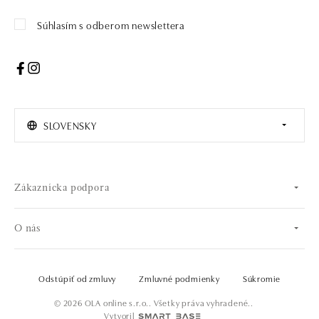
Súhlasím s odberom newslettera
SLOVENSKY
Zákaznícka podpora
O nás
Odstúpiť od zmluvy
Zmluvné podmienky
Súkromie
© 2026 OLA online s.r.o.. Všetky práva vyhradené..
Vytvoril