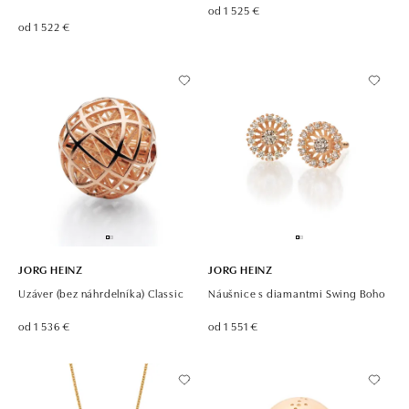
od 1 525 €
od 1 522 €
JORG HEINZ
JORG HEINZ
Uzáver (bez náhrdelníka) Classic
Náušnice s diamantmi Swing Boho
od 1 536 €
od 1 551 €