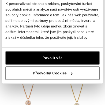
K personalizaci obsahu a reklam, poskytování funkcí
sociálních médií a analýze naší návštěvnosti využíváme
soubory cookie. Informace o tom, jak náš web používáte,
sdílíme se svými partnery pro sociální média, inzerci a
analýzy. Partneři tyto údaje mohou zkombinovat s
dalšími informacemi, které jste jim poskytli nebo které
získali v důsledku toho, že používáte jejich služby.
JORG HEINZ
JORG HEINZ
Uzáver (bez náhrdelníka) Classic
Luxusný uzáver Classic
od 1 355 €
od 1 453 €
Povolit vše
Předvolby Cookies