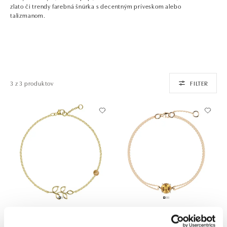
zlato či trendy farebná šnúrka s decentným príveskom alebo
talizmanom.
3 z 3 produktov
FILTER
HALADA
ALOVE