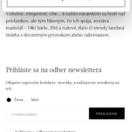
Vzdušné, elegantné, chic… k našim náramkom sa hodí rad
prívlastkov, ale tým hlavným, čo ich spája, zostáva
materiál – 14kt biele, žlté a ružové zlato či trendy farebná
šnúrka s decentným príveskom alebo talizmanom.
Prihláste sa na odber newslettera
Objavte najnovšie kolekcie, novinky a exkluzívne uvedenia na
trh.
Žena
Muž
PRIHLÁSENIE
Súhlasím s odberom newslettera