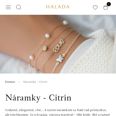
Preskočiť na hlavný obsah
0
Náramky - Citrín
Domov
Náramky - Citrín
Vzdušné, elegantné, chic… k našim náramkom sa hodí rad prívlastkov,
ale tým hlavným, čo ich spája, zostáva materiál – 14kt biele, žlté a ružové