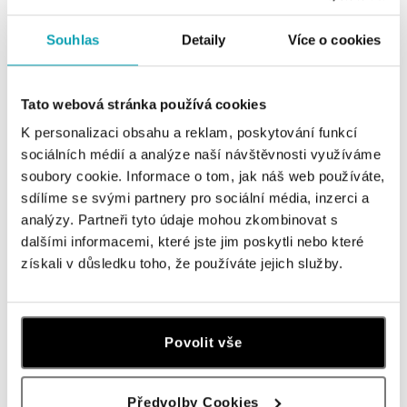
Náramok s citrínom Fabiene
Náramok s citrínom Magic Wish
od 320 €
od 732 €
Souhlas
Detaily
Více o cookies
Tato webová stránka používá cookies
K personalizaci obsahu a reklam, poskytování funkcí
sociálních médií a analýze naší návštěvnosti využíváme
soubory cookie. Informace o tom, jak náš web používáte,
sdílíme se svými partnery pro sociální média, inzerci a
analýzy. Partneři tyto údaje mohou zkombinovat s
dalšími informacemi, které jste jim poskytli nebo které
získali v důsledku toho, že používáte jejich služby.
ALOVE
Náramok s citrínom Destiny
od 310 €
Povolit vše
Předvolby Cookies