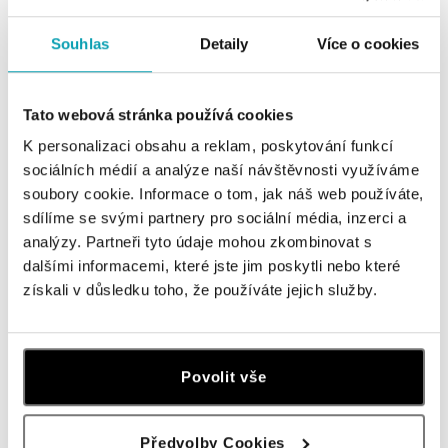
Náramok s topazom Magic Wish
Náramok s topazom Destiny
od 640 €
od 332 €
Souhlas
Detaily
Více o cookies
Tato webová stránka používá cookies
K personalizaci obsahu a reklam, poskytování funkcí
sociálních médií a analýze naší návštěvnosti využíváme
soubory cookie. Informace o tom, jak náš web používáte,
sdílíme se svými partnery pro sociální média, inzerci a
analýzy. Partneři tyto údaje mohou zkombinovat s
dalšími informacemi, které jste jim poskytli nebo které
získali v důsledku toho, že používáte jejich služby.
ALO
Náramok s topásom Roggeveen
od 445 €
Povolit vše
Předvolby Cookies