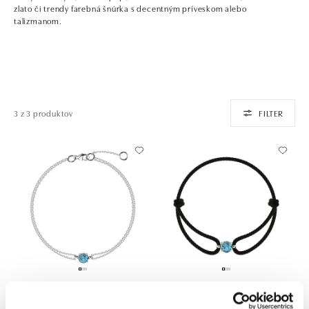
zlato či trendy farebná šnúrka s decentným príveskom alebo
talizmanom.
3 z 3 produktov
FILTER
ALOVE
ALOVE