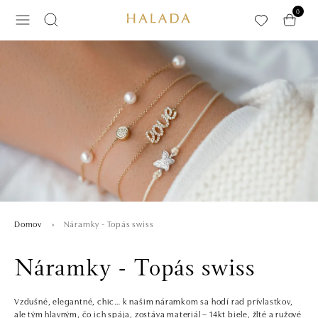
Preskočiť na hlavný obsah
0
Náramky - Topás swiss
Domov
Náramky - Topás swiss
Vzdušné, elegantné, chic… k našim náramkom sa hodí rad prívlastkov,
ale tým hlavným, čo ich spája, zostáva materiál – 14kt biele, žlté a ružové