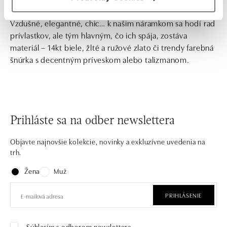
Vzdušné, elegantné, chic… k našim náramkom sa hodí rad
prívlastkov, ale tým hlavným, čo ich spája, zostáva
materiál – 14kt biele, žlté a ružové zlato či trendy farebná
šnúrka s decentným príveskom alebo talizmanom.
Prihláste sa na odber newslettera
Objavte najnovšie kolekcie, novinky a exkluzívne uvedenia na
trh.
Žena
Muž
PRIHLÁSENIE
Súhlasím s odberom newslettera