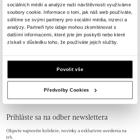
Náramok 14kt biele zlato s
Prsteň s diamantmi a akvamarínom
sociálních médií a analýze naší návštěvnosti využíváme
akvamarínom Roneme
Aqua Muse
soubory cookie. Informace o tom, jak náš web používáte,
od 799 €
od 10 076 €
sdílíme se svými partnery pro sociální média, inzerci a
analýzy. Partneři tyto údaje mohou zkombinovat s
dalšími informacemi, které jste jim poskytli nebo které
získali v důsledku toho, že používáte jejich služby.
Vzdušné, elegantné, chic… k našim náramkom sa hodí rad
prívlastkov, ale tým hlavným, čo ich spája, zostáva
Povolit vše
materiál – 14kt biele, žlté a ružové zlato či trendy farebná
šnúrka s decentným príveskom alebo talizmanom.
Předvolby Cookies
Prihláste sa na odber newslettera
Objavte najnovšie kolekcie, novinky a exkluzívne uvedenia na
trh.