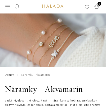
Preskočiť na hlavný obsah
0
Náramky - Akvamarín
Domov
Náramky - Akvamarín
Vzdušné, elegantné, chic… k našim náramkom sa hodí rad prívlastkov,
ale tým hlavným, čo ich spája, zostáva materiál – 14kt biele, žlté a ružové