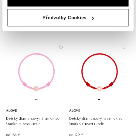
ALOVE
ALOVE
Detský diamantový náramok so
Detský diamantový náramok so
Předvolby Cookies
šnúrkou Get Lucky
šnúrkou Angel Wings
od 144 €
od 163 €
ALOVE
ALOVE
Detský diamantový náramok so
Detský diamantový náramok so
šnúrkou Cross Circle
šnúrkou Heart Circle
od 164 €
od 172 €