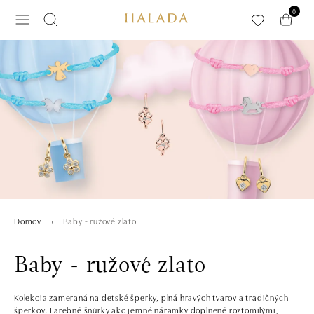
Preskočiť na hlavný obsah
0
Baby - ružové zlato
Domov
Baby - ružové zlato
Kolekcia zameraná na detské šperky, plná hravých tvarov a tradičných
šperkov. Farebné šnúrky ako jemné náramky doplnené roztomilými,