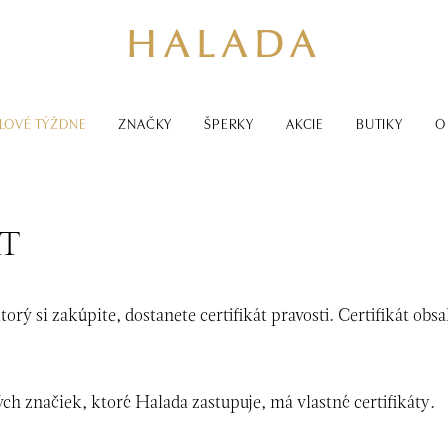
LOVÉ TÝŽDNE
ZNAČKY
ŠPERKY
AKCIE
BUTIKY
O
ÁT
rý si zakúpite, dostanete certifikát pravosti. Certifikát obs
h značiek, ktoré Halada zastupuje, má vlastné certifikáty.