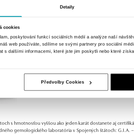
Detaily
drahého kovu a puncová značka udáva jeho rýdzosť. Na šperk ju 
m kontrola prebehla.
á cookies
klam, poskytování funkcí sociálních médií a analýze naší návšt
 náš web používáte, sdílíme se svými partnery pro sociální média
 s dalšími informacemi, které jste jim poskytli nebo které získa
Předvolby Cookies
och s hmotnosťou vyššou ako jeden karát dostanete aj certifiká
ného gemologického laboratória v Spojených štátoch: G.I.A. –