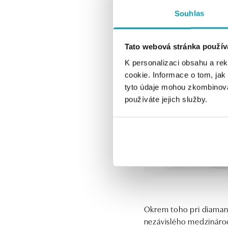
Souhlas
Punc zaručuje pravosť 
puncový úrad, na ktoro
Tato webová stránka použív
K personalizaci obsahu a re
cookie. Informace o tom, jak
tyto údaje mohou zkombinovat
používáte jejich služby.
Okrem toho pri diamant
nezávislého medzinárod