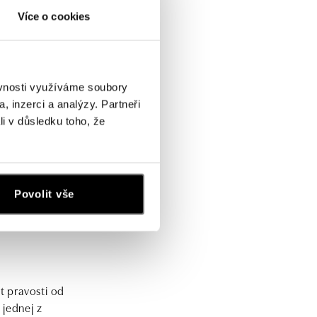
Více o cookies
po jeho overení vyrazí
ěvnosti využíváme soubory
, inzerci a analýzy. Partneři
li v důsledku toho, že
Povolit vše
t pravosti od
 jednej z