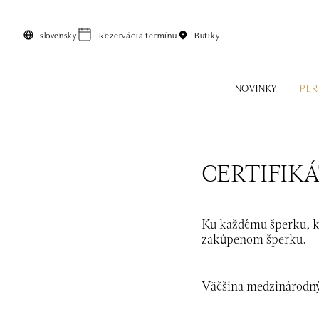
Preskočiť na hlavný obsah
slovensky
Rezervácia termínu
Butiky
NOVINKY
PER
CERTIFIK
Ku každému šperku, kto
zakúpenom šperku.
Väčšina medzinárodnýc