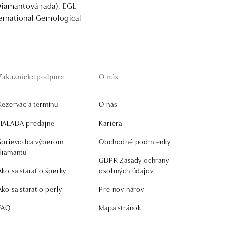
Diamantová rada), EGL
ternational Gemological
Zákaznícka podpora
O nás
Rezervácia termínu
O nás
HALADA predajne
Kariéra
Sprievodca výberom
Obchodné podmienky
diamantu
GDPR Zásady ochrany
Ako sa starať o šperky
osobných údajov
Ako sa starať o perly
Pre novinárov
FAQ
Mapa stránok