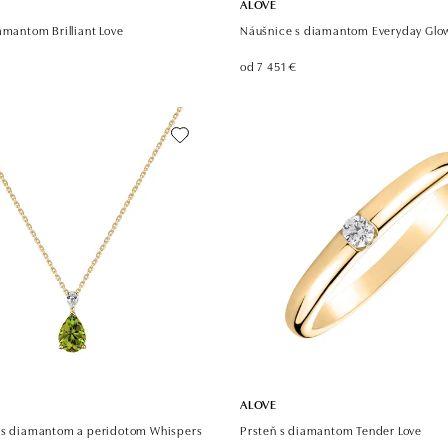
ALOVE
amantom Brilliant Love
Náušnice s diamantom Everyday Glo
od 7 451 €
ALOVE
 s diamantom a peridotom Whispers
Prsteň s diamantom Tender Love