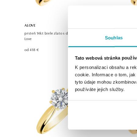
ALOVE
ALOVE
prsteň 14kt biele zlato s diamantom Spark of
Prsteň s d
Souhlas
Love
od 431 €
od 418 €
Tato webová stránka použív
K personalizaci obsahu a re
cookie. Informace o tom, jak
tyto údaje mohou zkombinovat
používáte jejich služby.