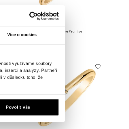
ALOVE
Prsteň s diamantom Love Promise
Více o cookies
od 479 €
ěvnosti využíváme soubory
, inzerci a analýzy. Partneři
li v důsledku toho, že
Povolit vše