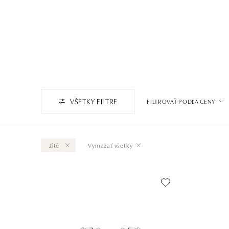
VŠETKY FILTRE
FILTROVAŤ PODĽA CENY
žlté
Vymazať všetky