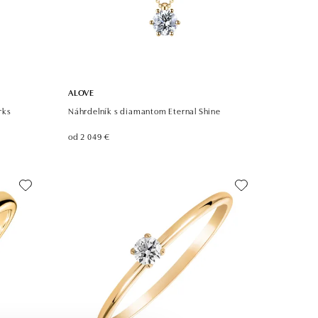
ALOVE
rks
Náhrdelník s diamantom Eternal Shine
od 2 049 €