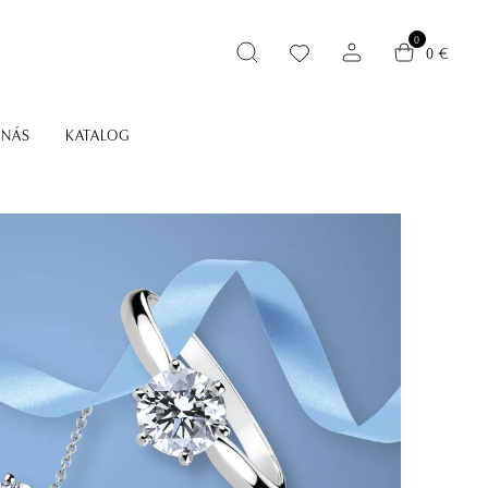
0
0 €
 NÁS
KATALOG