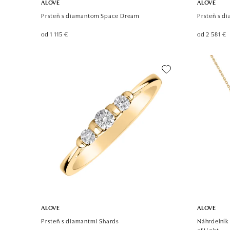
ALOVE
ALOVE
Prsteň s diamantom Space Dream
Prsteň s di
od 1 115 €
od 2 581 €
ALOVE
ALOVE
Prsteň s diamantmi Shards
Náhrdelník
of Light