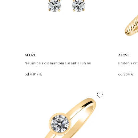
ALOVE
ALOVE
Náušnice s diamantom Essential Shine
Prsteň s c
od 4 917 €
od 304 €