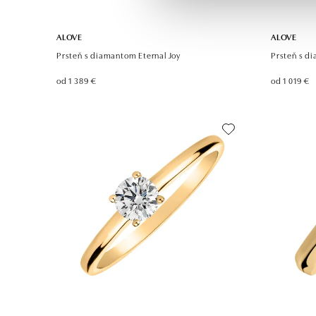
ALOVE
ALOVE
Prsteň s diamantom Eternal Joy
Prsteň s d
od 1 389 €
od 1 019 €