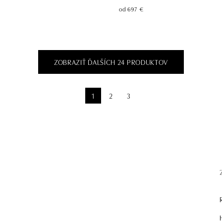
od 697 €
ZOBRAZIŤ ĎALŠÍCH 24 PRODUKTOV
1
2
3