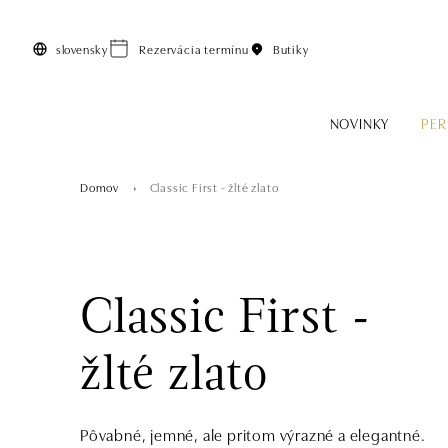
Preskočiť na hlavný obsah
slovensky
Rezervácia termínu
Butiky
NOVINKY
PER
Domov
Classic First - žlté zlato
Classic First -
žlté zlato
Pôvabné, jemné, ale pritom výrazné a elegantné.