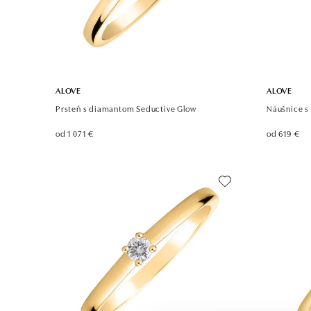
ALOVE
ALOVE
Prsteň s diamantom Seductive Glow
Náušnice s
od 1 071 €
od 619 €