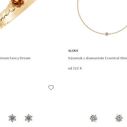
ALOVE
itrínom Fancy Dream
Náramok s diamantom Essential Shi
od 322 €