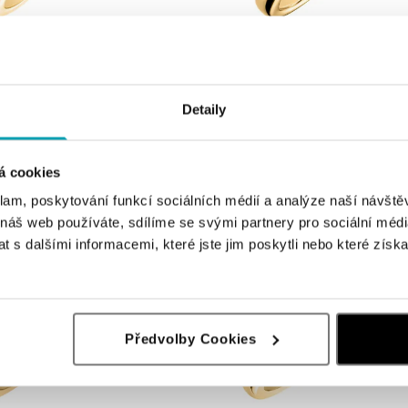
ALOVE
iamantom Shiny Joy
Prsteň s diamantom Made with Love
Detaily
od 1 468 €
á cookies
klam, poskytování funkcí sociálních médií a analýze naší návšt
 náš web používáte, sdílíme se svými partnery pro sociální média
 s dalšími informacemi, které jste jim poskytli nebo které získa
Předvolby Cookies