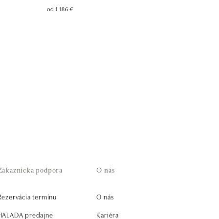
od 1 186 €
Zákaznícka podpora
O nás
Rezervácia termínu
O nás
HALADA predajne
Kariéra