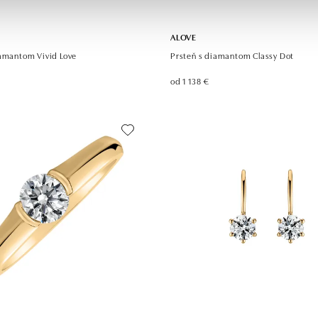
ALOVE
iamantom Vivid Love
Prsteň s diamantom Classy Dot
od 1 138 €