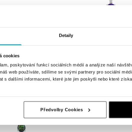
ALO
Detaily
o zafírom Mystic Abyss
Náhrdelník s diamantmi a ametysto
od 528 €
á cookies
klam, poskytování funkcí sociálních médií a analýze naší návšt
 náš web používáte, sdílíme se svými partnery pro sociální média
 s dalšími informacemi, které jste jim poskytli nebo které získa
Předvolby Cookies