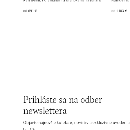
od 691 €
od 1 103 €
Prihláste sa na odber
newslettera
Objavte najnovšie kolekcie, novinky a exkluzívne uvedenia
na trh.