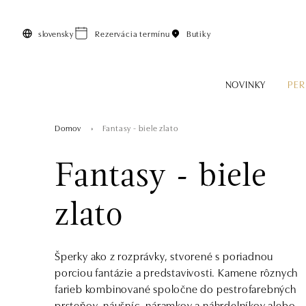
Preskočiť na hlavný obsah
slovensky
Rezervácia termínu
Butiky
NOVINKY
PER
Domov
Fantasy - biele zlato
Fantasy - biele
zlato
Šperky ako z rozprávky, stvorené s poriadnou
porciou fantázie a predstavivosti. Kamene rôznych
farieb kombinované spoločne do pestrofarebných
prsteňov, náušníc, náramkov a náhrdelníkov alebo