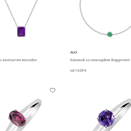
ALO
 s ametystom Mosselyn
Náramok so smaragdom Roggeveen
od 1 028 €