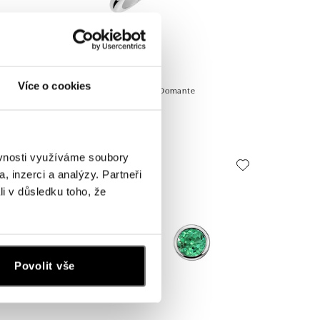
ALO
Více o cookies
m Seraphita
Prsteň so smaragdom Domante
od 1 737 €
ěvnosti využíváme soubory
, inzerci a analýzy. Partneři
li v důsledku toho, že
Povolit vše