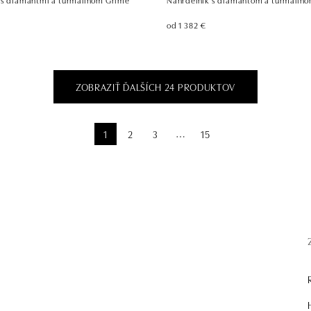
od 1 382 €
ZOBRAZIŤ ĎALŠÍCH 24 PRODUKTOV
1
2
3
15
⋯