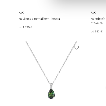
ALO
ALO
Náušnice s turmalínom Thostra
Náhrdelník
of Avalon
od 1 399 €
od 883 €