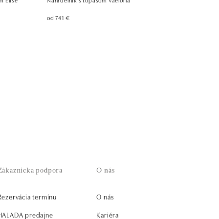
od 741 €
Zákaznícka podpora
O nás
Rezervácia termínu
O nás
HALADA predajne
Kariéra