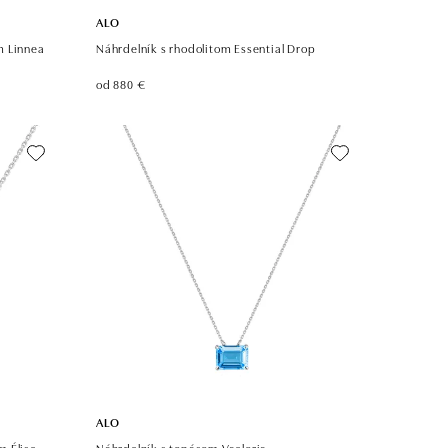
ALO
m Linnea
Náhrdelník s rhodolitom Essential Drop
od 880 €
ALO
m Élise
Náhrdelník s topásom Vaeloria