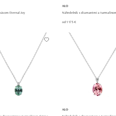
ALO
pásom Eternal Joy
Náhrdelník s diamantmi a turmalíno
od 1 175 €
ALO
 s diamantmi a turmalínom Grime
Náhrdelník s diamantom a turmalíno