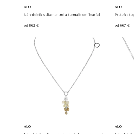
ALO
ALO
Náhrdelník s diamantmi a turmalínom Tearfall
Prsteň s to
od 862 €
od 667 €
ALO
ALO
Náhrdelník s diamantmi a drahokamami Lunaria
Náhrdelník