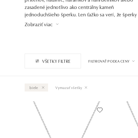
zasadené jednotlivo ako centrálny kameň
jednoduchšieho šperku. Len ťažko sa verí, že šperky
nemajú žiadnu kúzelnú moc. Magický dizajn
Zobraziť viac
podčiarkuje individualitu a kreativitu.
VŠETKY FILTRE
FILTROVAŤ PODĽA CENY
biele
Vymazať všetky