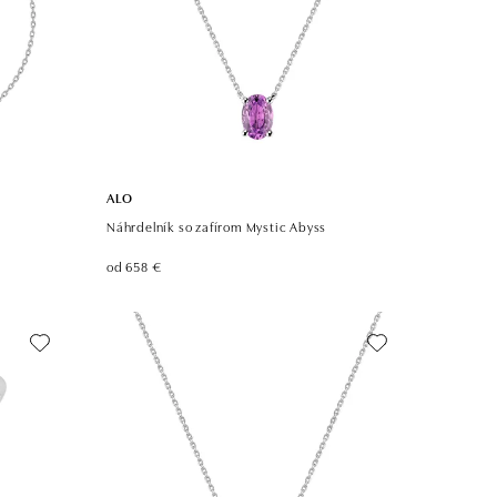
ALO
Náhrdelník so zafírom Mystic Abyss
od 658 €