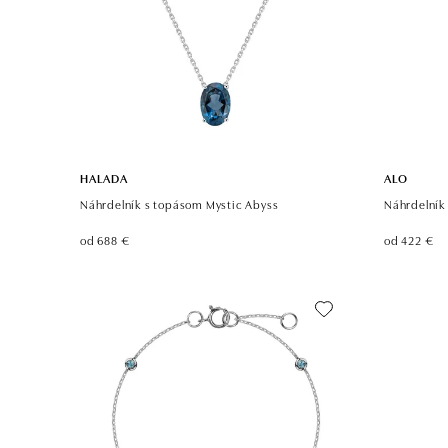
HALADA
ALO
Náhrdelník s topásom Mystic Abyss
Náhrdelník
od 688 €
od 422 €