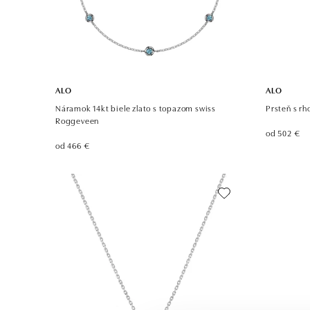
ALO
ALO
Náramok 14kt biele zlato s topazom swiss
Prsteň s rh
Roggeveen
od 502 €
od 466 €