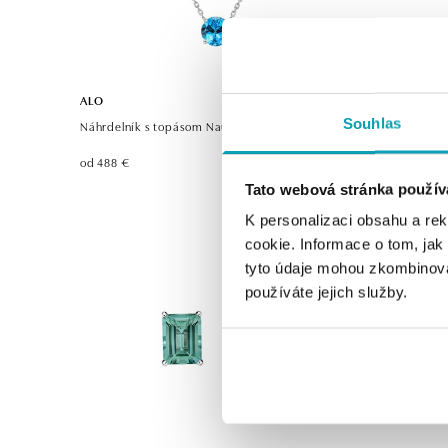
ALO
ALO
Souhlas
Náhrdelník s topásom Nauticalia
Náušnice s
od 488 €
od 1 433 €
Tato webová stránka použív
K personalizaci obsahu a re
cookie. Informace o tom, jak
tyto údaje mohou zkombinovat
používáte jejich služby.