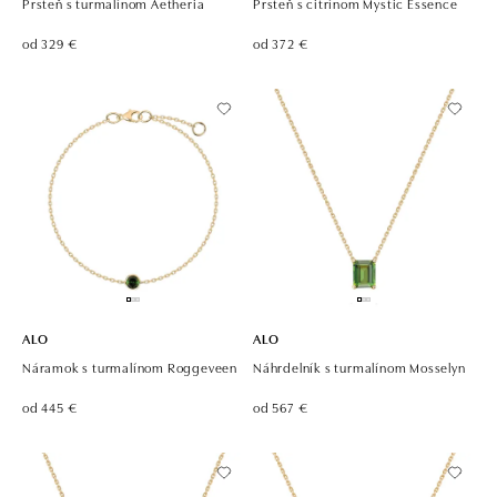
Prsteň s turmalínom Aetheria
Prsteň s citrínom Mystic Essence
od 329 €
od 372 €
ALO
ALO
Náramok s turmalínom Roggeveen
Náhrdelník s turmalínom Mosselyn
od 445 €
od 567 €