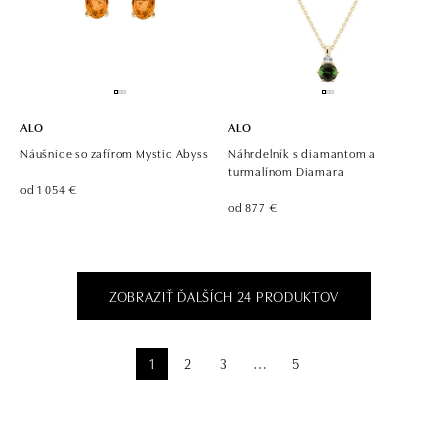
ALO
ALO
Náušnice so zafírom Mystic Abyss
Náhrdelník s diamantom a
turmalínom Diamara
od 1 054 €
od 877 €
ZOBRAZIŤ ĎALŠÍCH 24 PRODUKTOV
1
2
3
5
⋯