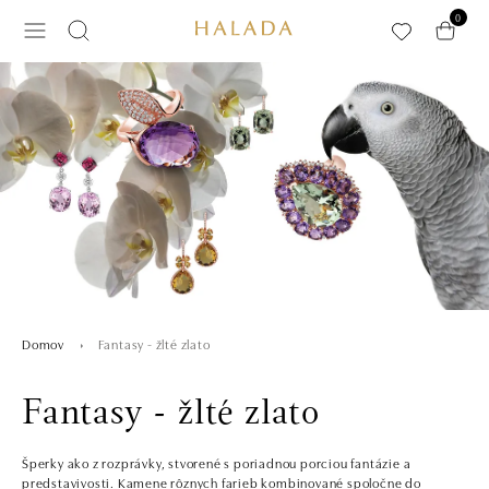
Preskočiť na hlavný obsah
0
Fantasy - žlté zlato
Domov
Fantasy - žlté zlato
Šperky ako z rozprávky, stvorené s poriadnou porciou fantázie a
predstavivosti. Kamene rôznych farieb kombinované spoločne do