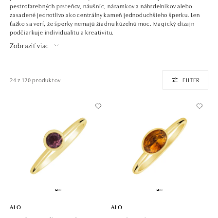
pestrofarebných prsteňov, náušníc, náramkov a náhrdelníkov alebo
zasadené jednotlivo ako centrálny kameň jednoduchšieho šperku. Len
ťažko sa verí, že šperky nemajú žiadnu kúzelnú moc. Magický dizajn
podčiarkuje individualitu a kreativitu.
Zobraziť viac
24 z 120 produktov
FILTER
ALO
ALO