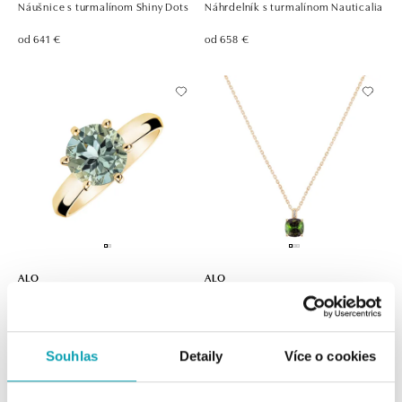
Náušnice s turmalínom Shiny Dots
Náhrdelník s turmalínom Nauticalia
od 641 €
od 658 €
ALO
ALO
Prsteň s ametystom Eternal Joy
Náhrdelník s diamantmi a
turmalínom Linnea
od 1 500 €
od 1 161 €
Souhlas
Detaily
Více o cookies