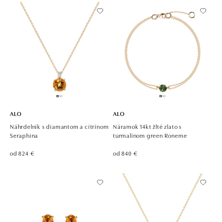
ALO
ALO
Náhrdelník s diamantom a citrínom
Náramok 14kt žlté zlato s
Seraphina
turmalínom green Roneme
od 824 €
od 840 €