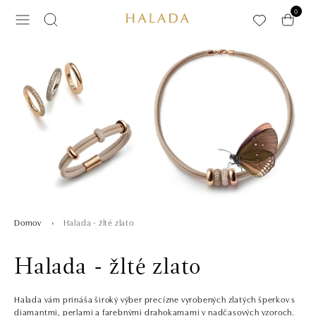
Preskočiť na hlavný obsah
0
Halada - žlté zlato
Domov
Halada - žlté zlato
Halada vám prináša široký výber precízne vyrobených zlatých šperkov s
diamantmi, perlami a farebnými drahokamami v nadčasových vzoroch.