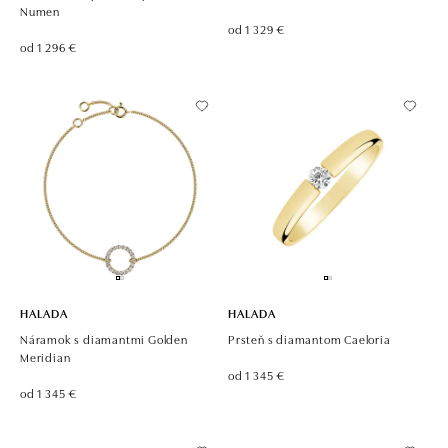
Numen
od 1 329 €
od 1 296 €
HALADA
HALADA
Náramok s diamantmi Golden
Prsteň s diamantom Caeloria
Meridian
od 1 345 €
od 1 345 €