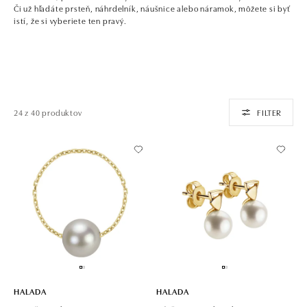
Či už hľadáte prsteň, náhrdelník, náušnice alebo náramok, môžete si byť
istí, že si vyberiete ten pravý.
24 z 40 produktov
FILTER
HALADA
HALADA