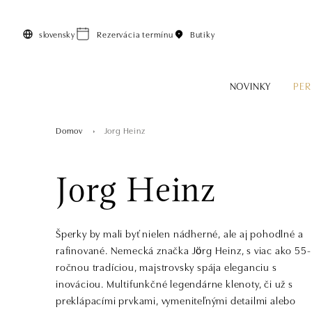
Preskočiť na hlavný obsah
slovensky
Rezervácia termínu
Butiky
NOVINKY
PER
Domov
Jorg Heinz
Jorg Heinz
Šperky by mali byť nielen nádherné, ale aj pohodlné a
rafinované. Nemecká značka Jörg Heinz, s viac ako 55-
ročnou tradíciou, majstrovsky spája eleganciu s
inováciou. Multifunkčné legendárne klenoty, či už s
preklápacími prvkami, vymeniteľnými detailmi alebo