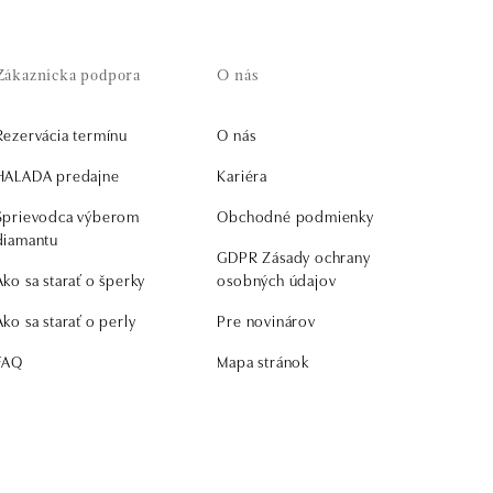
Zákaznícka podpora
O nás
Rezervácia termínu
O nás
HALADA predajne
Kariéra
Sprievodca výberom
Obchodné podmienky
diamantu
GDPR Zásady ochrany
Ako sa starať o šperky
osobných údajov
Ako sa starať o perly
Pre novinárov
FAQ
Mapa stránok