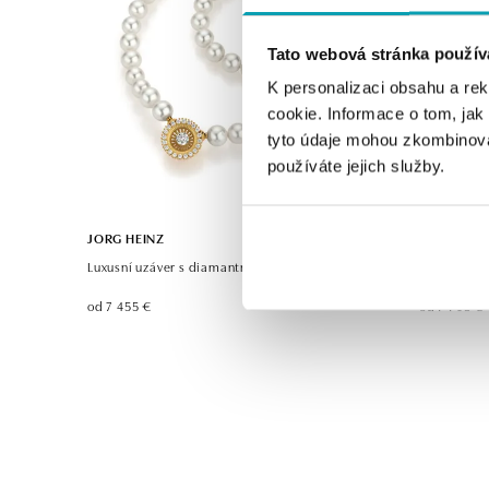
Tato webová stránka použív
K personalizaci obsahu a re
cookie. Informace o tom, jak
tyto údaje mohou zkombinovat
používáte jejich služby.
JORG HEINZ
JORG HEIN
Luxusní uzáver s diamantmi Swing Boho
Náramok s 
od 7 455 €
od 7 705 €