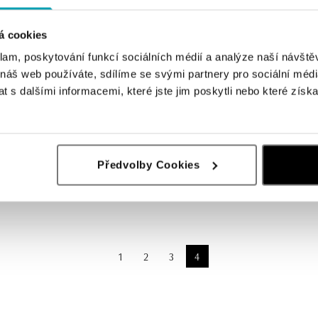
á cookies
klam, poskytování funkcí sociálních médií a analýze naší návšt
 náš web používáte, sdílíme se svými partnery pro sociální média
 s dalšími informacemi, které jste jim poskytli nebo které získa
Z
Předvolby Cookies
diamantmi Infinity
1
2
3
4