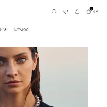
0
0 €
 NÁS
KATALOG