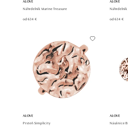
ALOVE
ALOVE
Náhrdelník Marine Treasure
Náhrdelník
od 634 €
od 634 €
ALOVE
ALOVE
Prsteň Simplicity
Náušnice B