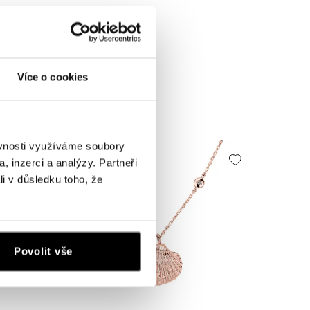
ALOVE
Více o cookies
Náušnice Bright Sun
od 523 €
ěvnosti využíváme soubory
, inzerci a analýzy. Partneři
li v důsledku toho, že
Povolit vše