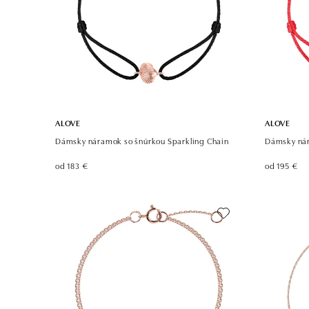
ALOVE
ALOVE
Dámsky náramok so šnúrkou Sparkling Chain
Dámsky nár
od 183 €
od 195 €