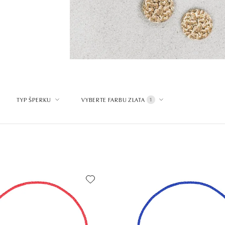
TYP ŠPERKU
VYBERTE FARBU ZLATA
1