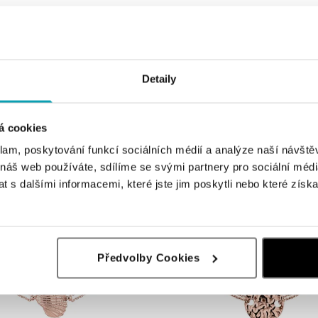
ALOVE
Detaily
 s diamantom Luxury Clam
Náušnice Luxury Clam
od 444 €
á cookies
klam, poskytování funkcí sociálních médií a analýze naší návšt
 náš web používáte, sdílíme se svými partnery pro sociální média
 s dalšími informacemi, které jste jim poskytli nebo které získa
Předvolby Cookies