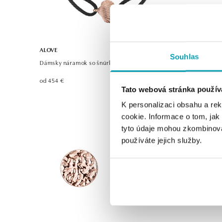
ALOVE
ALOVE
Souhlas
Dámsky náramok so šnúrkou Luxury Clam
Náhrdelník
od 454 €
od 419 €
Tato webová stránka použív
K personalizaci obsahu a re
cookie. Informace o tom, jak
tyto údaje mohou zkombinovat
používáte jejich služby.