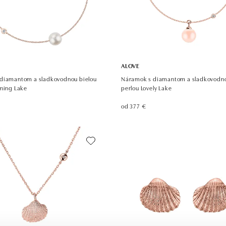
ALOVE
diamantom a sladkovodnou bielou
Náramok s diamantom a sladkovodno
nning Lake
perlou Lovely Lake
od 377 €