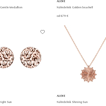
ALOVE
 Gentle Medallion
Náhrdelník Golden Seashell
od 679 €
ALOVE
right Sun
Náhrdelník Shining Sun