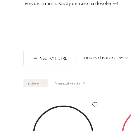
hviezdíc a mušlí. Každý deň ako na dovolenke!
VŠETKY FILTRE
FILTROVAŤ PODĽA CENY
ružové
Vymazať všetky