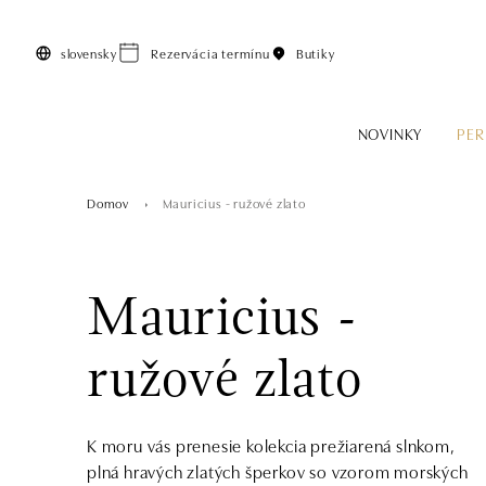
Preskočiť na hlavný obsah
slovensky
Rezervácia termínu
Butiky
NOVINKY
PER
Domov
Mauricius - ružové zlato
Mauricius -
ružové zlato
K moru vás prenesie kolekcia prežiarená slnkom,
plná hravých zlatých šperkov so vzorom morských