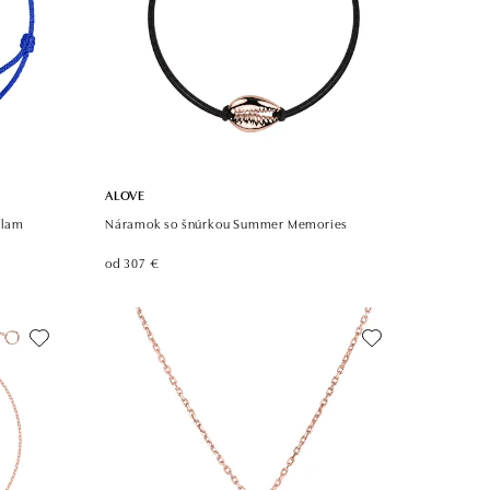
ALOVE
Clam
Náramok so šnúrkou Summer Memories
od 307 €