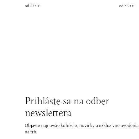
od 727 €
od 759 €
Prihláste sa na odber
newslettera
Objavte najnovšie kolekcie, novinky a exkluzívne uvedenia
na trh.