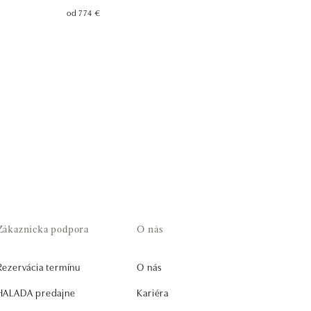
od 774 €
Zákaznícka podpora
O nás
Rezervácia termínu
O nás
HALADA predajne
Kariéra