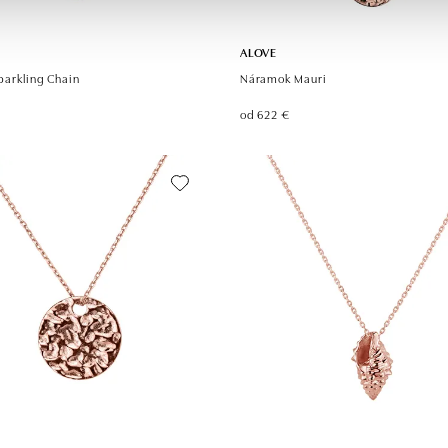
ALOVE
arkling Chain
Náramok Mauri
od 622 €