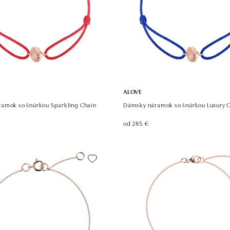
ALOVE
amok so šnúrkou Sparkling Chain
Dámsky náramok so šnúrkou Luxury 
od 285 €