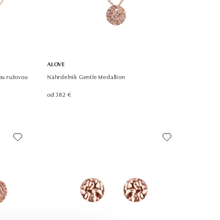
ALOVE
u ružovou
Náhrdelník Gentle Medallion
od 382 €