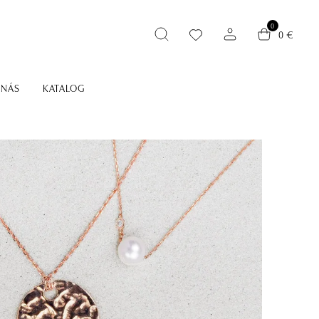
0
0 €
 NÁS
KATALOG