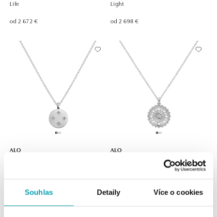
Life
Light
od 2 672 €
od 2 698 €
ALO
ALO
Náhrdelník s diamantmi Aveline
Náhrdelník s diamantom Touch of
Light
od 2 712 €
od 2 737 €
Souhlas
Detaily
Více o cookies