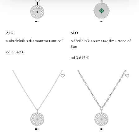
ALO
ALO
Náhrdelník s diamantmi Luminel
Náhrdelník so smaragdmi Piece of
Sun
od 3 542 €
od 3 645 €