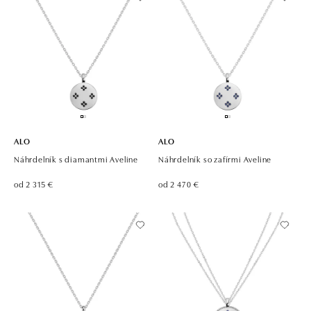
ALO
ALO
Náhrdelník s diamantmi Aveline
Náhrdelník so zafírmi Aveline
od 2 315 €
od 2 470 €