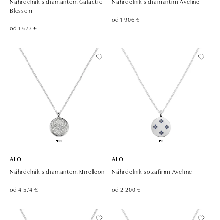
Náhrdelník s diamantom Galactic
Náhrdelník s diamantmi Aveline
Blossom
od 1 906 €
od 1 673 €
ALO
ALO
Náhrdelník s diamantom Mirelleon
Náhrdelník so zafírmi Aveline
od 4 574 €
od 2 200 €