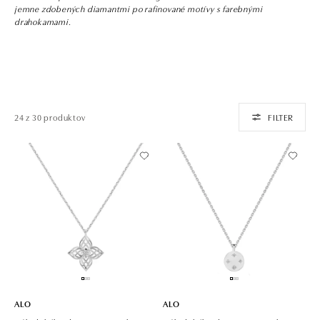
jemne zdobených diamantmi po rafinované motívy s farebnými
drahokamami.
24 z 30 produktov
FILTER
ALO
ALO