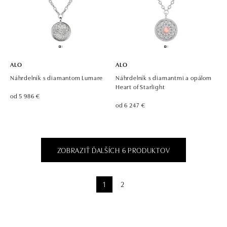
ALO
ALO
Náhrdelník s diamantom Lumare
Náhrdelník s diamantmi a opálom
Heart of Starlight
od 5 986 €
od 6 247 €
ZOBRAZIŤ ĎALŠÍCH 6 PRODUKTOV
1
2