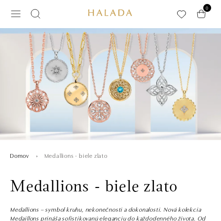
Preskočiť na hlavný obsah
0
Medallions - biele zlato
Domov
Medallions - biele zlato
Medallions – symbol kruhu, nekonečnosti a dokonalosti. Nová kolekcia
Medaillons prináša sofistikovanú eleganciu do každodenného života. Od