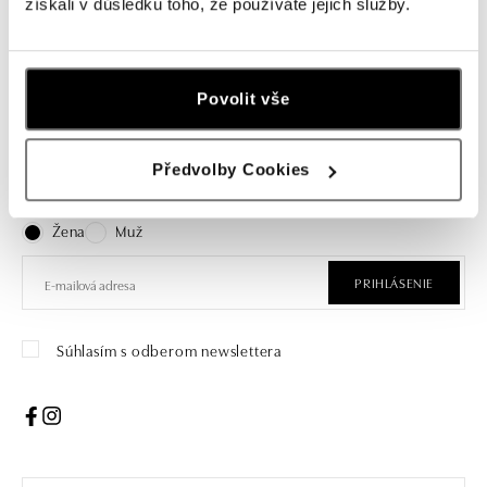
získali v důsledku toho, že používáte jejich služby.
Povolit vše
Prihláste sa na odber newslettera
Objavte najnovšie kolekcie, novinky a exkluzívne uvedenia na
Předvolby Cookies
trh.
Žena
Muž
PRIHLÁSENIE
Súhlasím s odberom newslettera