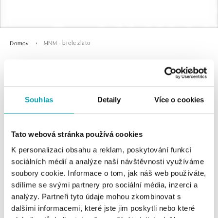
MNM - biele zlato
Domov
MNM - biele zlato
Souhlas
Detaily
Více o cookies
Tato webová stránka používá cookies
K personalizaci obsahu a reklam, poskytování funkcí
sociálních médií a analýze naší návštěvnosti využíváme
soubory cookie. Informace o tom, jak náš web používáte,
sdílíme se svými partnery pro sociální média, inzerci a
0 z 0 produktov
FILTER
analýzy. Partneři tyto údaje mohou zkombinovat s
dalšími informacemi, které jste jim poskytli nebo které
V katalógu nie sú žiadne produkty.