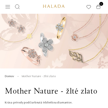
Preskočiť na hlavný obsah
0
Mother Nature - žlté zlato
Domov
Mother Nature - žlté zlato
Krása prírody podčiarknutá trblietkou diamantov.