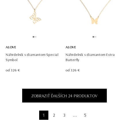
ALOVE
ALOVE
Náhrdelník s diamantom Special
Náhrdelník s diamantom Extra
Symbol
Butterfly
od 326 €
od 326 €
ZOBRAZIŤ ĎALŠÍCH 24 PRODUKTOV
1
2
3
5
⋯