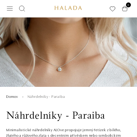
Preskočiť na hlavný obsah
0
Náhrdelníky - Paraiba
Domov
Náhrdelníky - Paraiba
Minimalistické náhrdelníky ALOve propojuje jemný řetízek z bílého,
žlutého a růžového zlata s decentním přívěskem nebo symbolickým