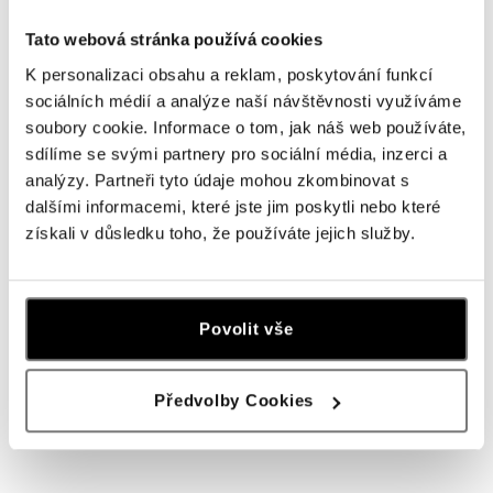
Náhrdelník s diamantmi a paraibou
Náhrdelník s diamantmi a paraibou
Perfect Circle
Petal of the Wind
Tato webová stránka používá cookies
od 14 118 €
od 30 255 €
K personalizaci obsahu a reklam, poskytování funkcí
sociálních médií a analýze naší návštěvnosti využíváme
soubory cookie. Informace o tom, jak náš web používáte,
sdílíme se svými partnery pro sociální média, inzerci a
analýzy. Partneři tyto údaje mohou zkombinovat s
dalšími informacemi, které jste jim poskytli nebo které
získali v důsledku toho, že používáte jejich služby.
Povolit vše
ALO
Náhrdelník s diamantmi a paraibou
Předvolby Cookies
Venancio
od 41 737 €