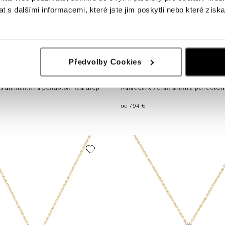
 s dalšími informacemi, které jste jim poskytli nebo které získa
Předvolby Cookies
ALOVE
 s diamantmi a peridotom Teardrop
Náhrdelník s diamantmi a peridotom
od 794 €