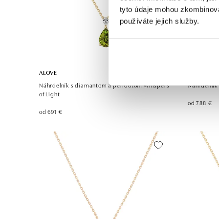
tyto údaje mohou zkombinovat
používáte jejich služby.
ALOVE
ALOVE
Náhrdelník s diamantom a peridotom Whispers
Náhrdelník
of Light
od 788 €
od 691 €