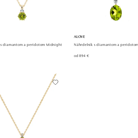
ALOVE
 s diamantom a peridotom Midnight
Náhrdelník s diamantom a peridotom
od 894 €