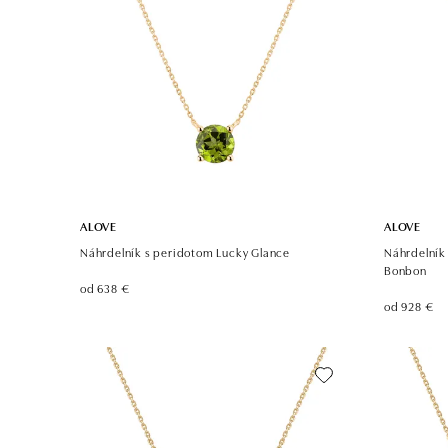
ALOVE
ALOVE
Náhrdelník s peridotom Lucky Glance
Náhrdelník
Bonbon
od 638 €
od 928 €