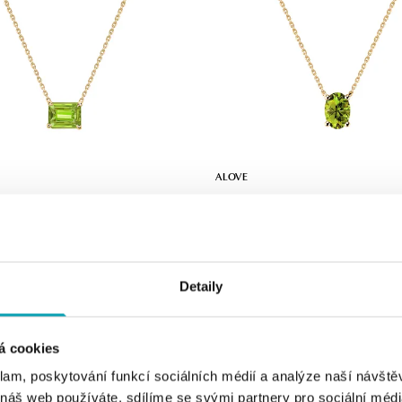
ALOVE
 s peridotom Winslow
Náhrdelník s peridotom Mystic Dept
od 644 €
Detaily
á cookies
klam, poskytování funkcí sociálních médií a analýze naší návšt
 náš web používáte, sdílíme se svými partnery pro sociální média