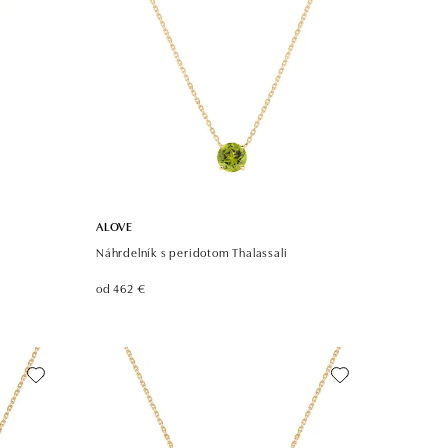
ALOVE
y
Náhrdelník s peridotom Thalassali
od 462 €