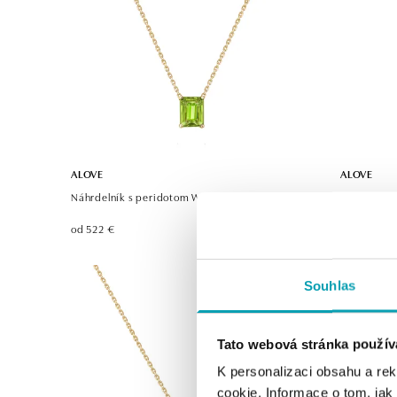
ALOVE
ALOVE
Náhrdelník s peridotom Winslow
Náhrdelník
od 522 €
od 541 €
Souhlas
Tato webová stránka použív
K personalizaci obsahu a re
cookie. Informace o tom, jak