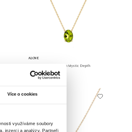
ALOVE
h
Náhrdelník s peridotom Mystic Depth
od 691 €
Více o cookies
ěvnosti využíváme soubory
, inzerci a analýzy. Partneři