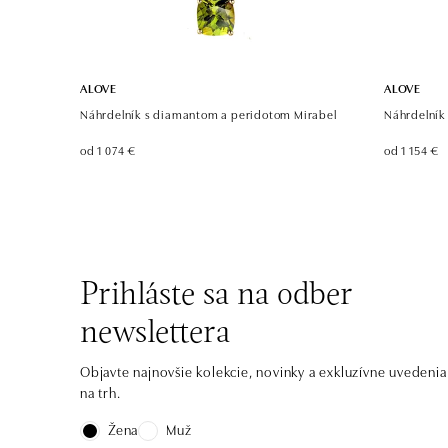
ALOVE
ALOVE
Náhrdelník s diamantom a peridotom Mirabel
Náhrdelník
od 1 074 €
od 1 154 €
Prihláste sa na odber
newslettera
Objavte najnovšie kolekcie, novinky a exkluzívne uvedenia
na trh.
Žena
Muž