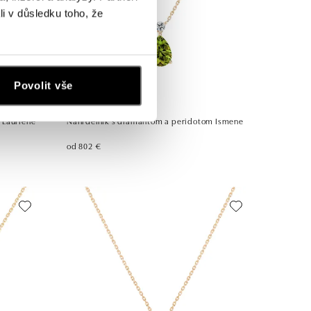
li v důsledku toho, že
Povolit vše
ALOVE
 Lauriene
Náhrdelník s diamantom a peridotom Ismene
od 802 €