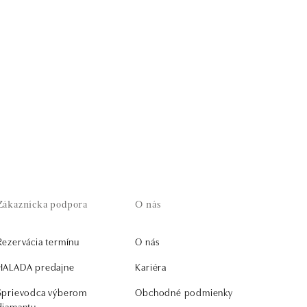
Zákaznícka podpora
O nás
Rezervácia termínu
O nás
HALADA predajne
Kariéra
Sprievodca výberom
Obchodné podmienky
diamantu