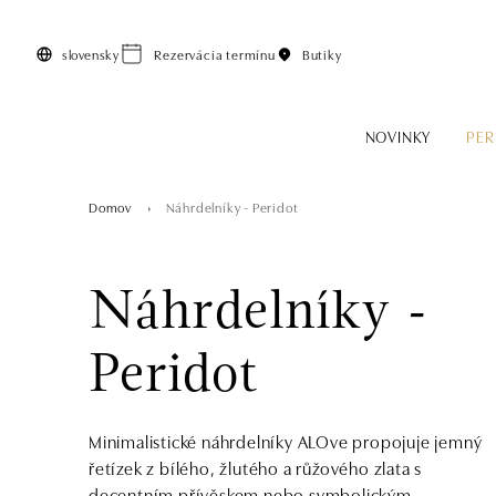
Preskočiť na hlavný obsah
slovensky
Rezervácia termínu
Butiky
NOVINKY
PER
Domov
Náhrdelníky - Peridot
Náhrdelníky -
Peridot
Minimalistické náhrdelníky ALOve propojuje jemný
řetízek z bílého, žlutého a růžového zlata s
decentním přívěskem nebo symbolickým