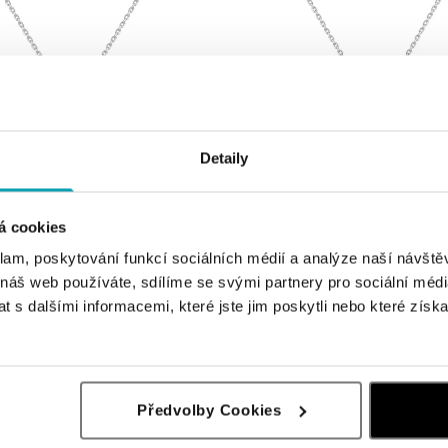
Detaily
ALO
á cookies
 turmalinom a diamantmi Drop
Přívěsok s turmalinom a diamantmi
klam, poskytování funkcí sociálních médií a analýze naší návšt
Elegance
 náš web používáte, sdílíme se svými partnery pro sociální média
od 2 618 €
 s dalšími informacemi, které jste jim poskytli nebo které získa
Předvolby Cookies