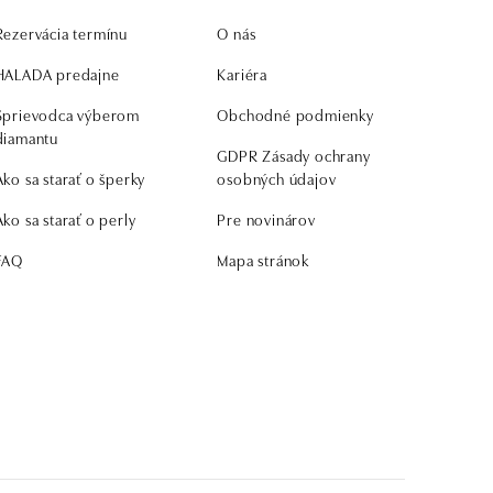
Rezervácia termínu
O nás
HALADA predajne
Kariéra
Sprievodca výberom
Obchodné podmienky
diamantu
GDPR Zásady ochrany
Ako sa starať o šperky
osobných údajov
Ako sa starať o perly
Pre novinárov
FAQ
Mapa stránok