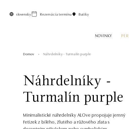
Preskočiť na hlavný obsah
slovensky
Rezervácia termínu
Butiky
NOVINKY
PER
Domov
Náhrdelníky - Turmalín purple
Náhrdelníky -
Turmalín purple
Minimalistické náhrdelníky ALOve propojuje jemný
řetízek z bílého, žlutého a růžového zlata s
decentním přívěskem nebo symbolickým