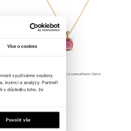
Více o cookies
ALO
 Goddess
Náhrdelník s diamantmi a turmalínom Claire
ěvnosti využíváme soubory
, inzerci a analýzy. Partneři
od 2 919 €
li v důsledku toho, že
Povolit vše