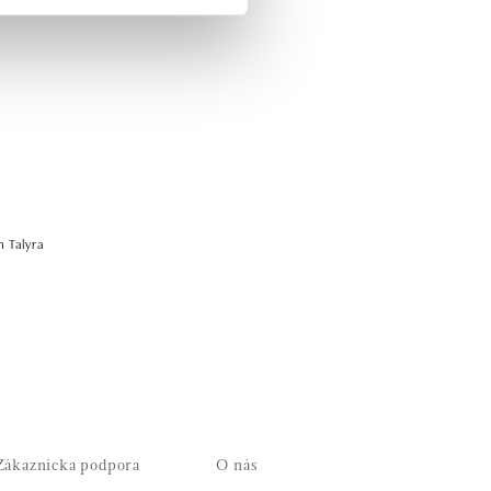
 Talyra
Zákaznícka podpora
O nás