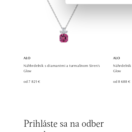
ALO
ALO
Náhhrdelník s diamantmi a turmalínom Siren's
Náhrdelník
Glow
Glow
od 7 821 €
od 8 688 €
Prihláste sa na odber