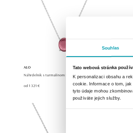
Souhlas
ALO
ALO
Tato webová stránka použív
Náhrdelník s turmalínom Freja
Přívěsok s
K personalizaci obsahu a re
Moment
cookie. Informace o tom, jak
od 1 321 €
od 1 679 €
tyto údaje mohou zkombinovat
používáte jejich služby.