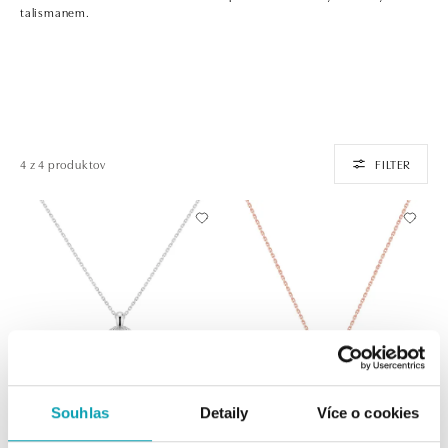
talismanem.
4 z 4 produktov
FILTER
Souhlas
Detaily
Více o cookies
ALO
ALO