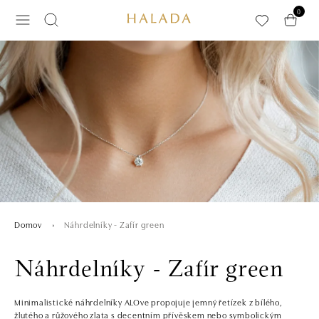
Preskočiť na hlavný obsah
0
Náhrdelníky - Zafír green
Domov
Náhrdelníky - Zafír green
Minimalistické náhrdelníky ALOve propojuje jemný řetízek z bílého,
žlutého a růžového zlata s decentním přívěskem nebo symbolickým