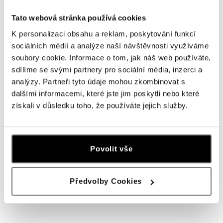
Náhrdelník so zafírom a diamantmi
Náhrdelník so zafírom Mystic Abyss
Nobility Secret
Tato webová stránka používá cookies
od 723 €
od 896 €
K personalizaci obsahu a reklam, poskytování funkcí
sociálních médií a analýze naší návštěvnosti využíváme
soubory cookie. Informace o tom, jak náš web používáte,
sdílíme se svými partnery pro sociální média, inzerci a
analýzy. Partneři tyto údaje mohou zkombinovat s
dalšími informacemi, které jste jim poskytli nebo které
získali v důsledku toho, že používáte jejich služby.
Povolit vše
ALO
ALO
Přívěsok so zafírom a diamantmi
Přívěsok so zafírom a diamantmi
Předvolby Cookies
Princess Sparkle
Princess Essence
od 2 956 €
od 2 229 €