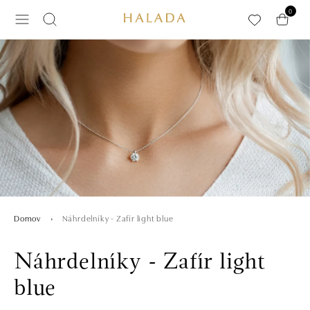
Preskočiť na hlavný obsah
0
Náhrdelníky - Zafír light blue
Domov
Náhrdelníky - Zafír light
blue