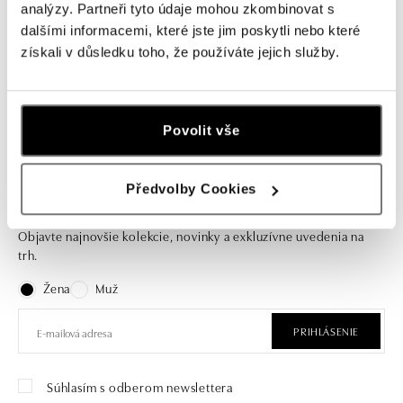
analýzy. Partneři tyto údaje mohou zkombinovat s
ALO
ALO
dalšími informacemi, které jste jim poskytli nebo které
Náhrdelník so zafírom Mystic Abyss
Přívěsok so zafírom a diamantmi
získali v důsledku toho, že používáte jejich služby.
Princess Sparkle
od 1 080 €
od 1 516 €
Povolit vše
Předvolby Cookies
Prihláste sa na odber newslettera
Objavte najnovšie kolekcie, novinky a exkluzívne uvedenia na
trh.
Žena
Muž
PRIHLÁSENIE
Súhlasím s odberom newslettera