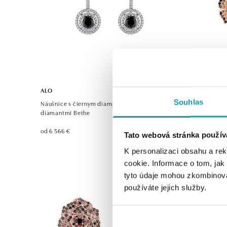
ALO
ALO
Souhlas
Náušnice s čiernym diamantom a bielymi
Náušnice s
diamantmi Bethe
Orchid
od 6 566 €
od 6 413 €
Tato webová stránka použív
K personalizaci obsahu a re
cookie. Informace o tom, jak
tyto údaje mohou zkombinovat
používáte jejich služby.