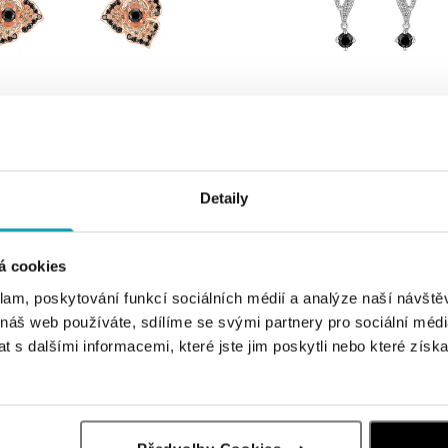
ALO
Detaily
 farebnými diamantmi Midnight
Náušnice s čiernymi a bielymi diama
od 2 080 €
á cookies
klam, poskytování funkcí sociálních médií a analýze naší návšt
 náš web používáte, sdílíme se svými partnery pro sociální média
 s dalšími informacemi, které jste jim poskytli nebo které získa