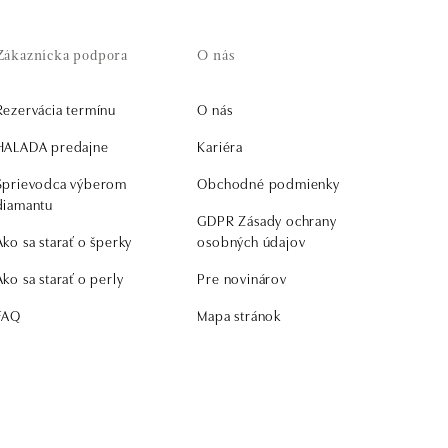
Zákaznícka podpora
O nás
Rezervácia termínu
O nás
HALADA predajne
Kariéra
Sprievodca výberom
Obchodné podmienky
diamantu
GDPR Zásady ochrany
Ako sa starať o šperky
osobných údajov
Ako sa starať o perly
Pre novinárov
FAQ
Mapa stránok