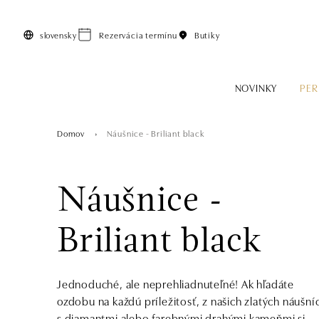
Preskočiť na hlavný obsah
slovensky
Rezervácia termínu
Butiky
NOVINKY
PER
Domov
Náušnice - Briliant black
Náušnice -
Briliant black
Jednoduché, ale neprehliadnuteľné! Ak hľadáte
ozdobu na každú príležitosť, z našich zlatých náušní
s diamantmi alebo farebnými drahými kameňmi si