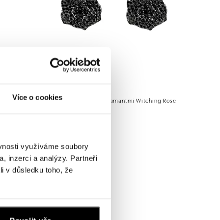
ALO
Více o cookies
ntmi Athiel
Náušnice s čiernymi diamantmi Witching Rose
od 18 319 €
ěvnosti využíváme soubory
, inzerci a analýzy. Partneři
li v důsledku toho, že