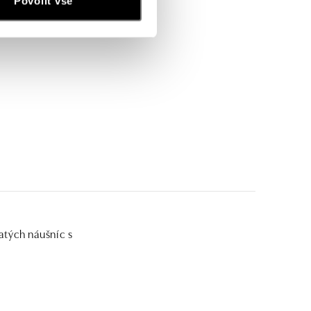
Povolit vše
atých náušníc s