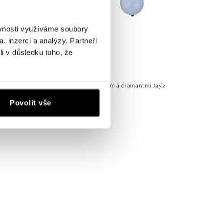
ěvnosti využíváme soubory
, inzerci a analýzy. Partneři
li v důsledku toho, že
ALO
i Mystic
Náušnice s chalcedonom a diamantmi Jayla
od 2 387 €
Povolit vše