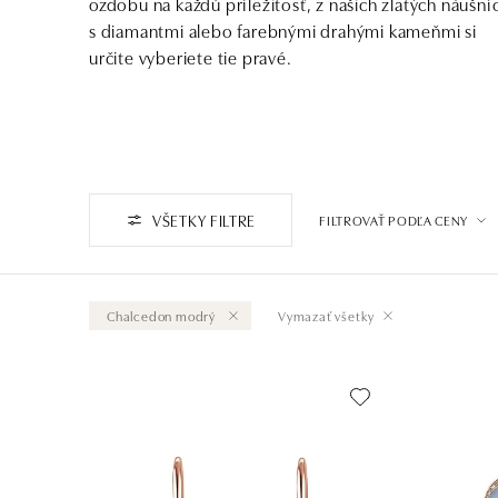
ozdobu na každú príležitosť, z našich zlatých náušní
s diamantmi alebo farebnými drahými kameňmi si
určite vyberiete tie pravé.
VŠETKY FILTRE
FILTROVAŤ PODĽA CENY
Chalcedon modrý
Vymazať všetky