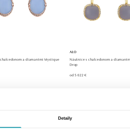
ALO
 chalcedonom a diamantmi Mystique
Náušnice s chalcedonom a diamantm
Drop
od 5 022 €
Detaily