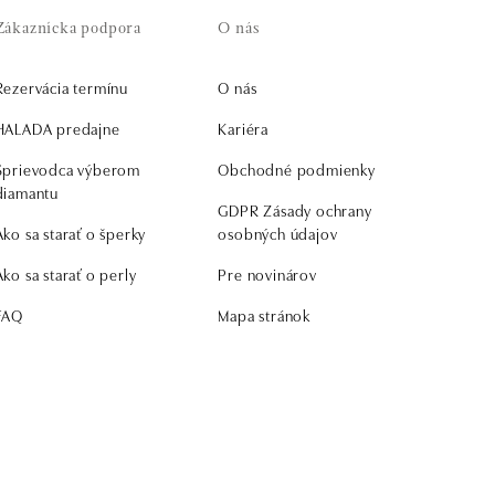
Zákaznícka podpora
O nás
Rezervácia termínu
O nás
HALADA predajne
Kariéra
Sprievodca výberom
Obchodné podmienky
diamantu
GDPR Zásady ochrany
Ako sa starať o šperky
osobných údajov
Ako sa starať o perly
Pre novinárov
FAQ
Mapa stránok