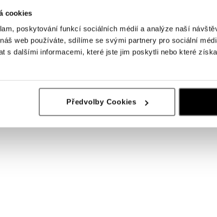
á cookies
klam, poskytování funkcí sociálních médií a analýze naší návšt
 náš web používáte, sdílíme se svými partnery pro sociální média
 s dalšími informacemi, které jste jim poskytli nebo které získa
ALO
 chalcedonom a diamantmi Shining
Náušnice s chalcedonom a diamantm
Blossom
Předvolby Cookies
od 4 123 €