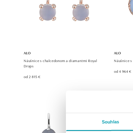
ALO
ALO
Náušnice s chalcedonom a diamantmi Royal
Náušnice s
Drops
od 4 964 €
od 2 815 €
Souhlas