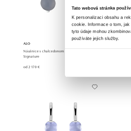
Tato webová stránka použív
K personalizaci obsahu a re
cookie. Informace o tom, jak
tyto údaje mohou zkombinovat
používáte jejich služby.
ALO
ALO
Náušnice s chalcedonom a diamantmi Space
Náušnice s
Signature
Grace
od 2 170 €
od 3 841 €