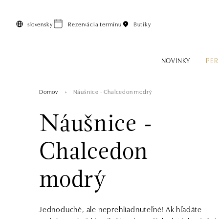
Preskočiť na hlavný obsah
slovensky
Rezervácia termínu
Butiky
NOVINKY
PER
Domov
Náušnice - Chalcedon modrý
Náušnice -
Chalcedon
modrý
Jednoduché, ale neprehliadnuteľné! Ak hľadáte