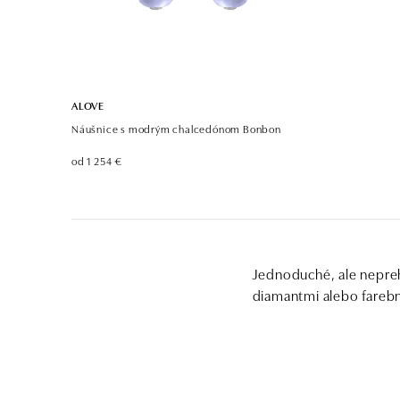
ALOVE
Náušnice s modrým chalcedónom Bonbon
od 1 254 €
Jednoduché, ale neprehl
diamantmi alebo farebn