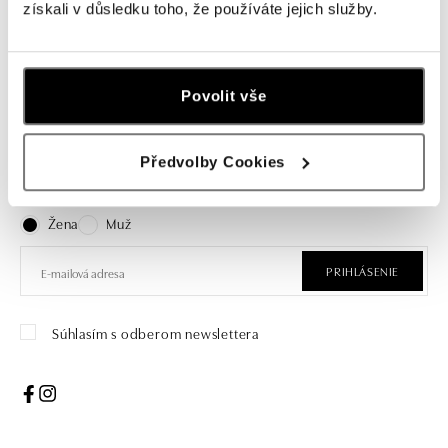
pravé.
získali v důsledku toho, že používáte jejich služby.
Povolit vše
Prihláste sa na odber newslettera
Předvolby Cookies
Objavte najnovšie kolekcie, novinky a exkluzívne uvedenia na
trh.
Žena
Muž
PRIHLÁSENIE
Súhlasím s odberom newslettera