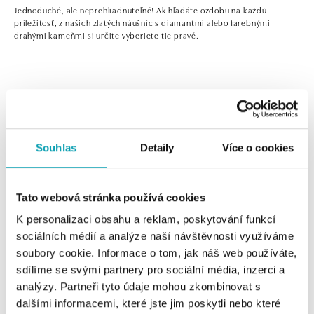
Jednoduché, ale neprehliadnuteľné! Ak hľadáte ozdobu na každú
príležitosť, z našich zlatých náušníc s diamantmi alebo farebnými
drahými kameňmi si určite vyberiete tie pravé.
0 z 0 produktov
FILTER
Souhlas
Detaily
Více o cookies
V katalógu nie sú žiadne produkty.
Tato webová stránka používá cookies
K personalizaci obsahu a reklam, poskytování funkcí
sociálních médií a analýze naší návštěvnosti využíváme
soubory cookie. Informace o tom, jak náš web používáte,
Jednoduché, ale neprehliadnuteľné! Ak hľadáte ozdobu
sdílíme se svými partnery pro sociální média, inzerci a
na každú príležitosť, z našich zlatých náušníc s diamantmi
analýzy. Partneři tyto údaje mohou zkombinovat s
alebo farebnými drahými kameňmi si určite vyberiete tie
dalšími informacemi, které jste jim poskytli nebo které