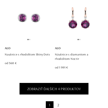
ALO
ALO
Naušnice s rhodolitom Shiny Dots
Náušnice s diamantom a
rhodolitom Noctir
od 568 €
od 1 991 €
ZOBRAZIŤ ĎALŠÍCH 4 PRODUKTOV
1
2