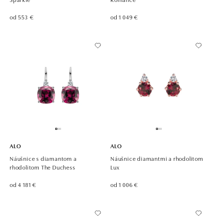
od 553 €
od 1 049 €
ALO
ALO
Náušnice s diamantom a
Náušnice diamantmi a rhodolitom
rhodolitom The Duchess
Lux
od 4 181 €
od 1 006 €