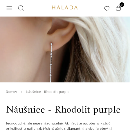
Preskočiť na hlavný obsah
0
Náušnice - Rhodolit purple
Domov
Náušnice - Rhodolit purple
Jednoduché, ale neprehliadnuteľné! Ak hľadáte ozdobu na každú
príležitosť, z našich zlatých náušníc s diamantmi alebo farebnými