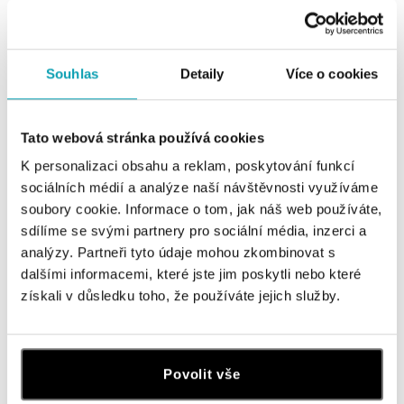
Souhlas
Detaily
Více o cookies
Tato webová stránka používá cookies
K personalizaci obsahu a reklam, poskytování funkcí
sociálních médií a analýze naší návštěvnosti využíváme
soubory cookie. Informace o tom, jak náš web používáte,
sdílíme se svými partnery pro sociální média, inzerci a
ALO
ALO
analýzy. Partneři tyto údaje mohou zkombinovat s
Náušnice s diamantom a
Náušnice s diamantmi a
dalšími informacemi, které jste jim poskytli nebo které
rhodolitom Whispers of Avalon
rhodolitom purple Iris Elegance
získali v důsledku toho, že používáte jejich služby.
od 1 094 €
od 1 597 €
Povolit vše