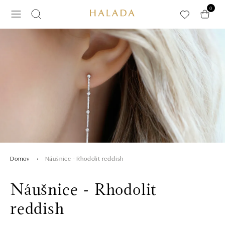
Preskočiť na hlavný obsah
0
Náušnice - Rhodolit reddish
Domov
Náušnice - Rhodolit
reddish