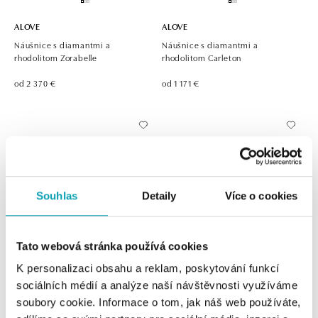
ALOVE
ALOVE
Náušnice s diamantmi a
Náušnice s diamantmi a
rhodolitom Zorabelle
rhodolitom Carleton
od 2 370 €
od 1 171 €
Souhlas
Detaily
Více o cookies
Tato webová stránka používá cookies
K personalizaci obsahu a reklam, poskytování funkcí
ALOVE
ALOVE
sociálních médií a analýze naší návštěvnosti využíváme
Náušnice s diamantmi a
Náušnice s diamantom a
soubory cookie. Informace o tom, jak náš web používáte,
rhodolitom Niké Elegance
rhodolitom The Countess