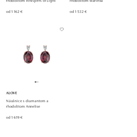
rhodolitom Whispers of Light
rhodolitom Mariella
od 1 162 €
od 1 532 €
ALOVE
Náušnice s diamantom a
rhodolitom Annelise
od 1 619 €