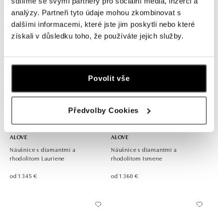
sdílíme se svými partnery pro sociální média, inzerci a
od 1 625 €
od 4 362 €
analýzy. Partneři tyto údaje mohou zkombinovat s
dalšími informacemi, které jste jim poskytli nebo které
získali v důsledku toho, že používáte jejich služby.
Povolit vše
Předvolby Cookies
ALOVE
ALOVE
Náušnice s diamantmi a
Náušnice s diamantmi a
rhodolitom Lauriene
rhodolitom Ismene
od 1 345 €
od 1 360 €