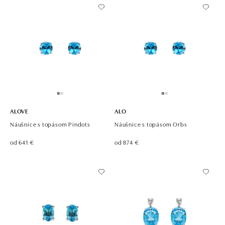
ALOVE
ALO
Náušnice s topásom Pindots
Náušnice s topásom Orbs
od 641 €
od 874 €