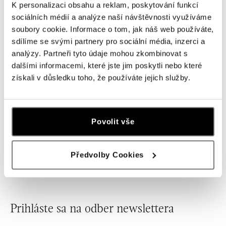
K personalizaci obsahu a reklam, poskytování funkcí
ALO
ALO
sociálních médií a analýze naší návštěvnosti využíváme
Náušnice s turmalínom Freja
Náušnice s diamantmi a
soubory cookie. Informace o tom, jak náš web používáte,
turmalínom Claire
od 2 021 €
sdílíme se svými partnery pro sociální média, inzerci a
od 5 328 €
analýzy. Partneři tyto údaje mohou zkombinovat s
dalšími informacemi, které jste jim poskytli nebo které
získali v důsledku toho, že používáte jejich služby.
Jednoduché, ale neprehliadnuteľné! Ak hľadáte ozdobu
Povolit vše
na každú príležitosť, z našich zlatých náušníc s diamantmi
alebo farebnými drahými kameňmi si určite vyberiete tie
pravé.
Předvolby Cookies
Prihláste sa na odber newslettera