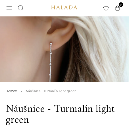
Preskočiť na hlavný obsah
0
Náušnice - Turmalín light green
Domov
Náušnice - Turmalín light
green