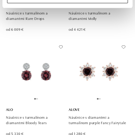
ALO
ALO
Náušnice s turmalínom a
Náušnice s turmalínom a
diamantmi Rare Drops
diamantmi Molly
od 6 009 €
od 4 421 €
ALO
ALOVE
Náušnice s turmalínom a
Náušnice s diamantmi a
diamantmi Bloody Tears
turmalínom purple Fancy Fairytale
od 5 330 €
od 1 280 €