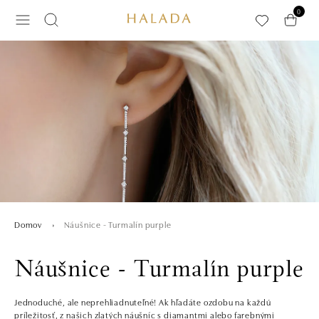
Preskočiť na hlavný obsah
0
Náušnice - Turmalín purple
Domov
Náušnice - Turmalín purple
Jednoduché, ale neprehliadnuteľné! Ak hľadáte ozdobu na každú
príležitosť, z našich zlatých náušníc s diamantmi alebo farebnými