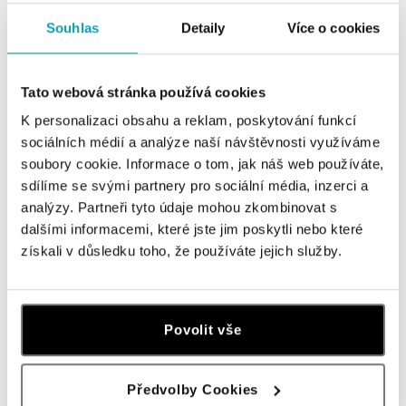
Souhlas
Detaily
Více o cookies
Tato webová stránka používá cookies
ALO
ALO
K personalizaci obsahu a reklam, poskytování funkcí
Náušnice s turmalínom a
Náušnice s turmalínom a
sociálních médií a analýze naší návštěvnosti využíváme
diamantmi Rose Princess
diamantmi Monarch Love
soubory cookie. Informace o tom, jak náš web používáte,
od 5 537 €
od 5 715 €
sdílíme se svými partnery pro sociální média, inzerci a
analýzy. Partneři tyto údaje mohou zkombinovat s
dalšími informacemi, které jste jim poskytli nebo které
získali v důsledku toho, že používáte jejich služby.
Povolit vše
Předvolby Cookies