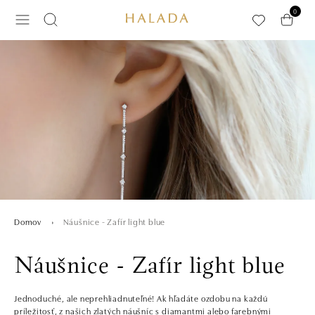
Preskočiť na hlavný obsah
0
Náušnice - Zafír light blue
Domov
Náušnice - Zafír light blue
Jednoduché, ale neprehliadnuteľné! Ak hľadáte ozdobu na každú
príležitosť, z našich zlatých náušníc s diamantmi alebo farebnými