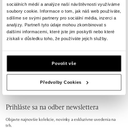
Náušnice s zafírom a diamantmi
Náušnice s diamantmi a zafírom
sociálních médií a analýze naší návštěvnosti využíváme
Imperial Allegory
Princess
soubory cookie. Informace o tom, jak náš web používáte,
od 2 132 €
od 1 742 €
sdílíme se svými partnery pro sociální média, inzerci a
analýzy. Partneři tyto údaje mohou zkombinovat s
dalšími informacemi, které jste jim poskytli nebo které
získali v důsledku toho, že používáte jejich služby.
Jednoduché, ale neprehliadnuteľné! Ak hľadáte ozdobu
na každú príležitosť, z našich zlatých náušníc s diamantmi
Povolit vše
alebo farebnými drahými kameňmi si určite vyberiete tie
pravé.
Předvolby Cookies
Prihláste sa na odber newslettera
Objavte najnovšie kolekcie, novinky a exkluzívne uvedenia na
trh.