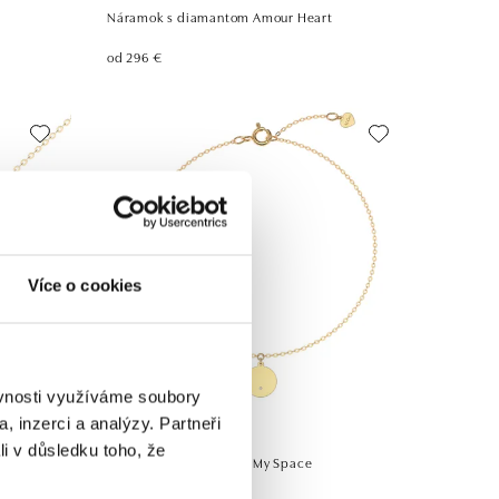
Náramok s diamantom Amour Heart
od 296 €
Více o cookies
ěvnosti využíváme soubory
, inzerci a analýzy. Partneři
ALOVE
li v důsledku toho, že
Náramok s diamantom My Space