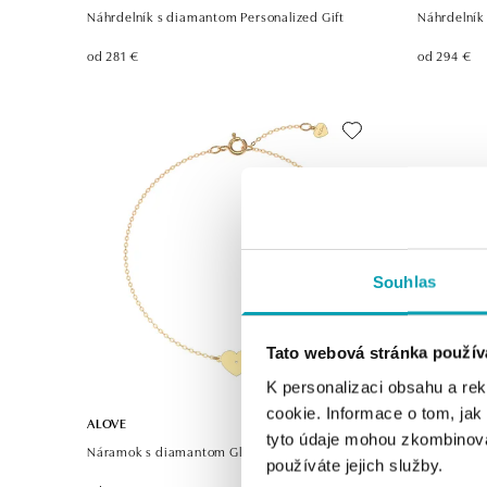
Náhrdelník s diamantom Personalized Gift
Náhrdelník
od 281 €
od 294 €
Souhlas
Tato webová stránka použív
K personalizaci obsahu a re
cookie. Informace o tom, jak
ALOVE
ALOVE
tyto údaje mohou zkombinovat
Náramok s diamantom Glittering Heart
Náramok s 
používáte jejich služby.