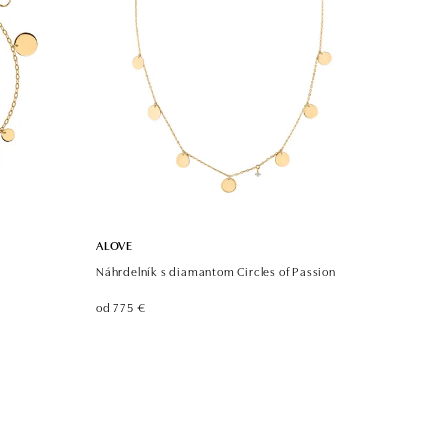
ALOVE
Náhrdelník s diamantom Circles of Passion
od 775 €