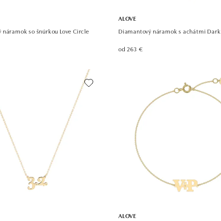
ALOVE
 náramok so šnúrkou Love Circle
Diamantový náramok s achátmi Dark
od 263 €
ALOVE