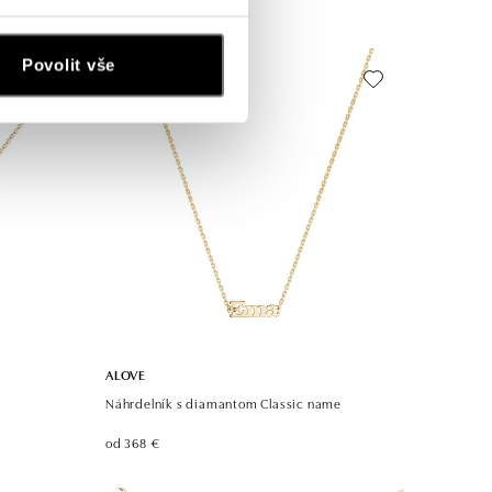
od 326 €
Povolit vše
ALOVE
Náhrdelník s diamantom Classic name
od 368 €