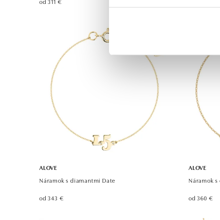
od 311 €
od 311 €
ALOVE
ALOVE
Náramok s diamantmi Date
Náramok s 
od 343 €
od 360 €