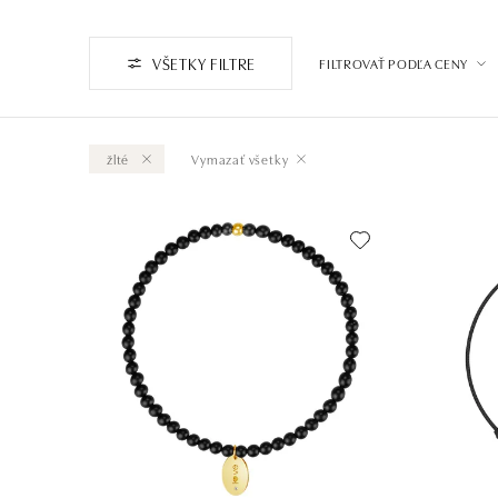
VŠETKY FILTRE
FILTROVAŤ PODĽA CENY
žlté
Vymazať všetky