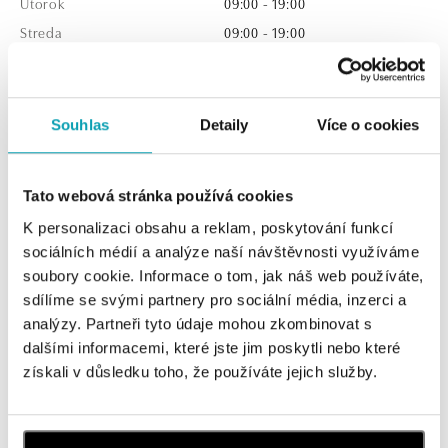
Utorok
09:00 - 19:00
Streda
09:00 - 19:00
Štvrtok
09:00 - 19:00
Piatok
09:00 - 19:00
Sobota
09:00 - 14:00
Souhlas
Detaily
Více o cookies
Nedeľa
Zatvorené
Tato webová stránka používá cookies
K personalizaci obsahu a reklam, poskytování funkcí
Otváracie hodiny počas sviatkov
sociálních médií a analýze naší návštěvnosti využíváme
soubory cookie. Informace o tom, jak náš web používáte,
24.12. 9:00 – 13:00
sdílíme se svými partnery pro sociální média, inzerci a
25.12. - 26.12 - ZATVORENÉ
analýzy. Partneři tyto údaje mohou zkombinovat s
dalšími informacemi, které jste jim poskytli nebo které
27.12. 9:00 – 14:00
získali v důsledku toho, že používáte jejich služby.
28.12. ZATVORENÉ