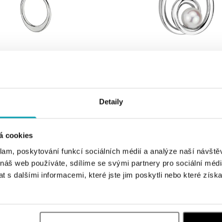
LADA
JENNY HALADA
Andromeda
Přívěsek s perlou Corona Australis
Detaily
od 823 €
á cookies
klam, poskytování funkcí sociálních médií a analýze naší návšt
 náš web používáte, sdílíme se svými partnery pro sociální média
 s dalšími informacemi, které jste jim poskytli nebo které získa