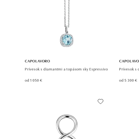
CAPOLAVORO
CAPOLAV
Prívesok s diamantmi a topásom sky Espressivo
Prívesok s
od 1 050 €
od 5 300 €