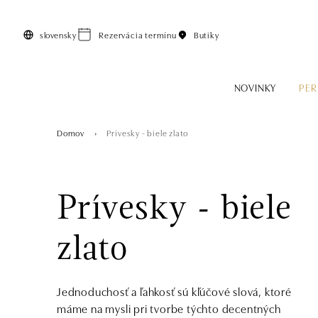
Preskočiť na hlavný obsah
slovensky
Rezervácia termínu
Butiky
NOVINKY
PER
Domov
Prívesky - biele zlato
Prívesky - biele
zlato
Jednoduchosť a ľahkosť sú kľúčové slová, ktoré
máme na mysli pri tvorbe týchto decentných