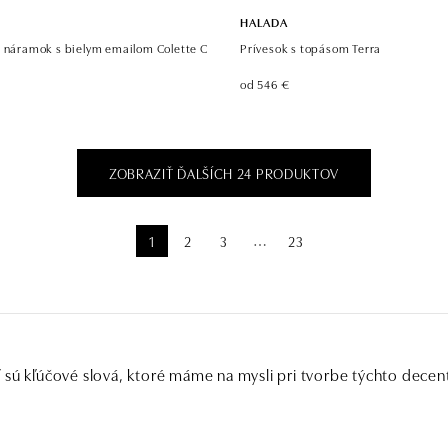
HALADA
a náramok s bielym emailom Colette C
Prívesok s topásom Terra
od 546 €
ZOBRAZIŤ ĎALŠÍCH 24 PRODUKTOV
1
2
3
23
⋯
 sú kľúčové slová, ktoré máme na mysli pri tvorbe týchto decen