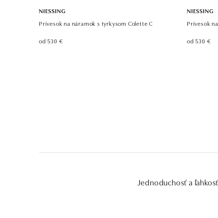
NIESSING
NIESSING
Prívesok na náramok s tyrkysom Colette C
Prívesok n
od 530 €
od 530 €
Jednoduchosť a ľahkosť