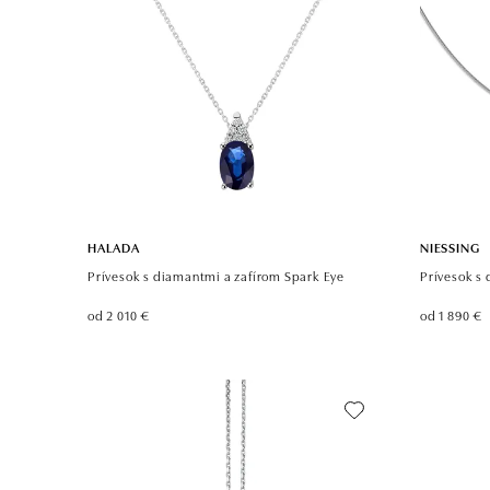
HALADA
NIESSING
Prívesok s diamantmi a zafírom Spark Eye
Prívesok s
od 2 010 €
od 1 890 €