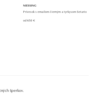
NIESSING
Prívesok s emailom čierným a tyrkysom Setario
od 650 €
tných šperkov.