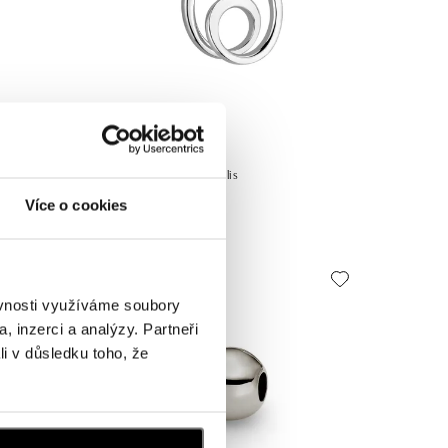
JENNY HALADA
Přívěsek Corona Australis
Více o cookies
od 666 €
ěvnosti využíváme soubory
, inzerci a analýzy. Partneři
li v důsledku toho, že