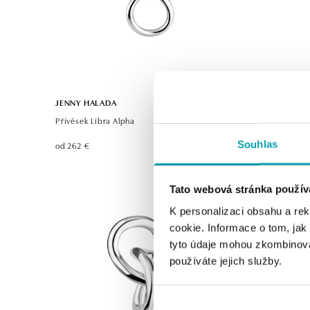
JENNY HALADA
JENNY HA
Přívěsek Libra Alpha
Přívěsek 
Souhlas
od 262 €
od 1 594 €
Tato webová stránka použív
K personalizaci obsahu a re
cookie. Informace o tom, jak
tyto údaje mohou zkombinovat
používáte jejich služby.