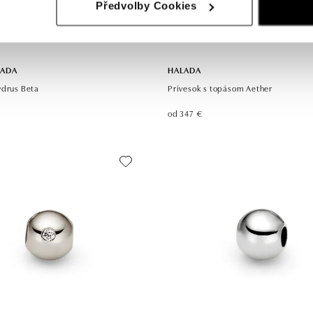
Předvolby Cookies
LADA
HALADA
ydrus Beta
Prívesok s topásom Aether
od 347 €