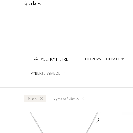
šperkov.
VŠETKY FILTRE
FILTROVAŤ PODĽA CENY
VYBERTE SYMBOL
biele
Vymazať všetky