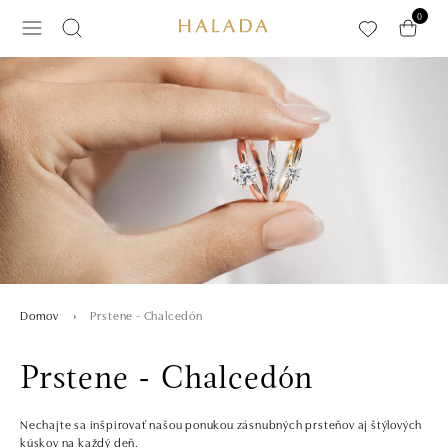
Preskočiť na hlavný obsah
0
Prstene - Chalcedón
Domov
Prstene - Chalcedón
Nechajte sa inšpirovať našou ponukou zásnubných prsteňov aj štýlových
kúskov na každý deň.