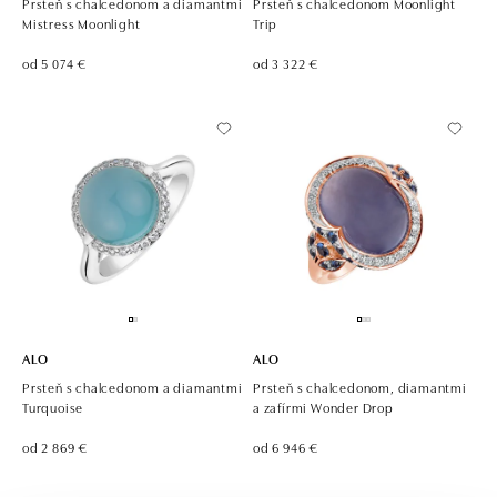
Prsteň s chalcedonom a diamantmi
Prsteň s chalcedonom Moonlight
Mistress Moonlight
Trip
od 5 074 €
od 3 322 €
ALO
ALO
Prsteň s chalcedonom a diamantmi
Prsteň s chalcedonom, diamantmi
Turquoise
a zafírmi Wonder Drop
od 2 869 €
od 6 946 €