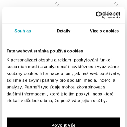
Souhlas
Detaily
Více o cookies
Tato webová stránka používá cookies
K personalizaci obsahu a reklam, poskytování funkcí
ALO
ALO
sociálních médií a analýze naší návštěvnosti využíváme
Prsteň s chalcedonom a diamantmi
Prsteň s chalcedonom a diamantmi
soubory cookie. Informace o tom, jak náš web používáte,
Lonely Blossom
Baroque Passion
sdílíme se svými partnery pro sociální média, inzerci a
od 4 077 €
od 3 237 €
analýzy. Partneři tyto údaje mohou zkombinovat s
dalšími informacemi, které jste jim poskytli nebo které
získali v důsledku toho, že používáte jejich služby.
Povolit vše