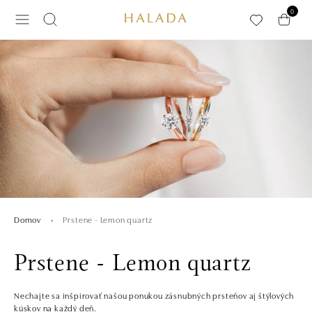
Preskočiť na hlavný obsah
0
Prstene - Lemon quartz
Domov
Prstene - Lemon quartz
Nechajte sa inšpirovať našou ponukou zásnubných prsteňov aj štýlových
kúskov na každý deň.