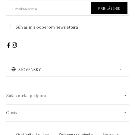
PRIHLÁSENIE
Súhlasím s odberom newslettera
SLOVENSKY
Zákaznícka podpora
O nás
Odstúpiť od zmluvy
Zmluvné podmienky
Súkromie