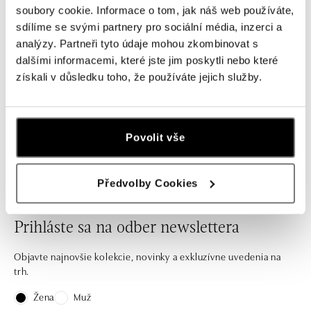
Prsteň s quartzom a diamantmi
Prsteň s quartzom a diamantmi
soubory cookie. Informace o tom, jak náš web používáte,
Allure Drop
Fascinating Ladyship
sdílíme se svými partnery pro sociální média, inzerci a
od 2 929 €
od 11 629 €
analýzy. Partneři tyto údaje mohou zkombinovat s
dalšími informacemi, které jste jim poskytli nebo které
získali v důsledku toho, že používáte jejich služby.
Nechajte sa inšpirovať našou ponukou zásnubných
Povolit vše
prsteňov aj štýlových kúskov na každý deň.
Předvolby Cookies
Prihláste sa na odber newslettera
Objavte najnovšie kolekcie, novinky a exkluzívne uvedenia na
trh.
Žena
Muž