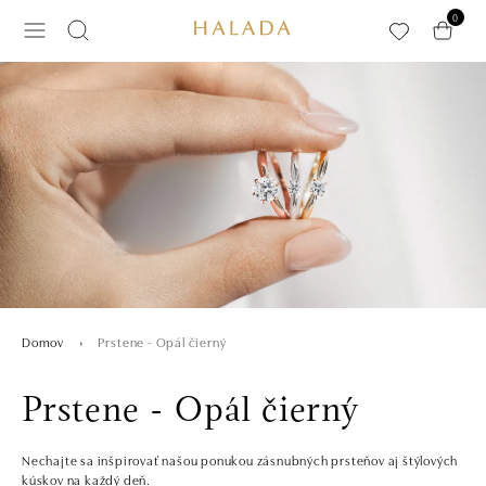
Preskočiť na hlavný obsah
0
Prstene - Opál čierný
Domov
Prstene - Opál čierný
Nechajte sa inšpirovať našou ponukou zásnubných prsteňov aj štýlových
kúskov na každý deň.