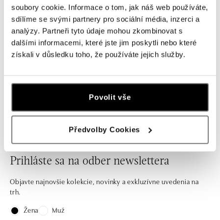
Prsteň s diamantmi a opálom
soubory cookie. Informace o tom, jak náš web používáte,
Firelight Reverie
sdílíme se svými partnery pro sociální média, inzerci a
od 7 425 €
analýzy. Partneři tyto údaje mohou zkombinovat s
dalšími informacemi, které jste jim poskytli nebo které
získali v důsledku toho, že používáte jejich služby.
Nechajte sa inšpirovať našou ponukou zásnubných
Povolit vše
prsteňov aj štýlových kúskov na každý deň.
Předvolby Cookies
Prihláste sa na odber newslettera
Objavte najnovšie kolekcie, novinky a exkluzívne uvedenia na
trh.
Žena
Muž