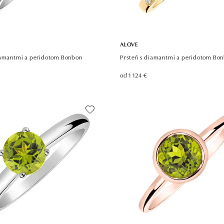
ALOVE
iamantmi a peridotom Bonbon
Prsteň s diamantmi a peridotom Bo
od 1 124 €