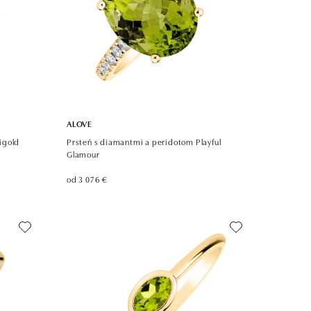
ALOVE
igold
Prsteň s diamantmi a peridotom Playful
Glamour
od 3 076 €