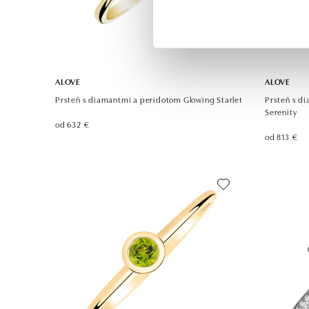
ALOVE
ALOVE
Prsteň s diamantmi a peridotom Glowing Starlet
Prsteň s d
Serenity
od 632 €
od 813 €