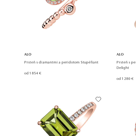
ALO
ALO
Prsteň s diamantmi a peridotom Stupéfiant
Prsteň s p
Delight
od 1 854 €
od 1 280 €