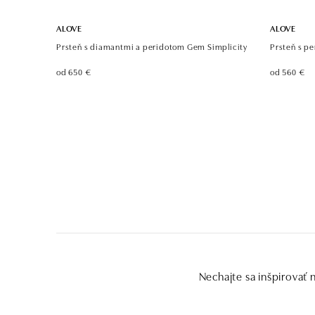
ALOVE
ALOVE
Prsteň s diamantmi a peridotom Gem Simplicity
Prsteň s p
od 650 €
od 560 €
Nechajte sa inšpirovať