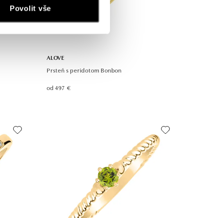
Povolit vše
ALOVE
Prsteň s peridotom Bonbon
od 497 €