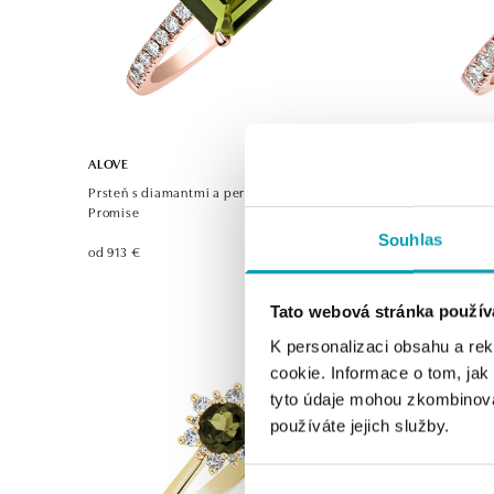
ALOVE
ALOVE
Prsteň s diamantmi a peridotom Perfect
Prsteň s d
Promise
Bonbon
Souhlas
od 913 €
od 1 331 €
Tato webová stránka použív
K personalizaci obsahu a re
cookie. Informace o tom, jak
tyto údaje mohou zkombinovat
používáte jejich služby.