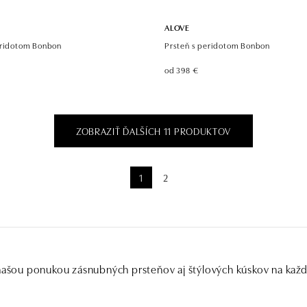
ALOVE
eridotom Bonbon
Prsteň s peridotom Bonbon
od 398 €
ZOBRAZIŤ ĎALŠÍCH 11 PRODUKTOV
1
2
 našou ponukou zásnubných prsteňov aj štýlových kúskov na kaž