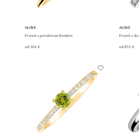
ALOVE
ALOVE
Prsteň s peridotom Bonbon
Prsteň s d
od 304 €
od 853 €