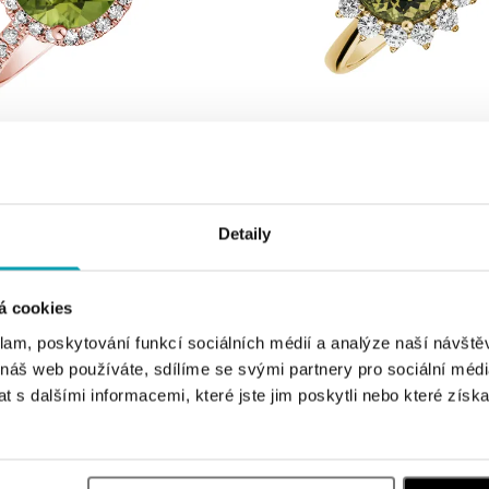
ALOVE
iamantmi a peridotom Sparkly
Prsteň s diamantmi a peridotom Stel
od 1 911 €
Detaily
á cookies
klam, poskytování funkcí sociálních médií a analýze naší návšt
 náš web používáte, sdílíme se svými partnery pro sociální média
 s dalšími informacemi, které jste jim poskytli nebo které získa