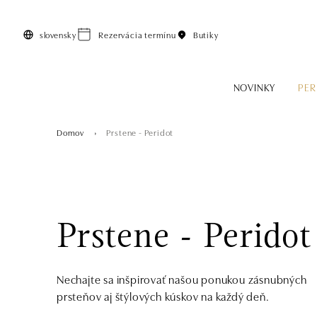
Preskočiť na hlavný obsah
slovensky
Rezervácia termínu
Butiky
NOVINKY
PER
Domov
Prstene - Peridot
Prstene - Peridot
Nechajte sa inšpirovať našou ponukou zásnubných
prsteňov aj štýlových kúskov na každý deň.