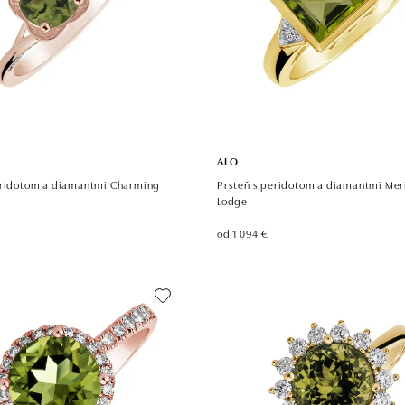
ALO
eridotom a diamantmi Charming
Prsteň s peridotom a diamantmi Mer
Lodge
od 1 094 €