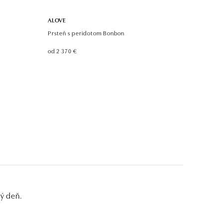
ALOVE
Prsteň s peridotom Bonbon
od 2 370 €
dý deň.