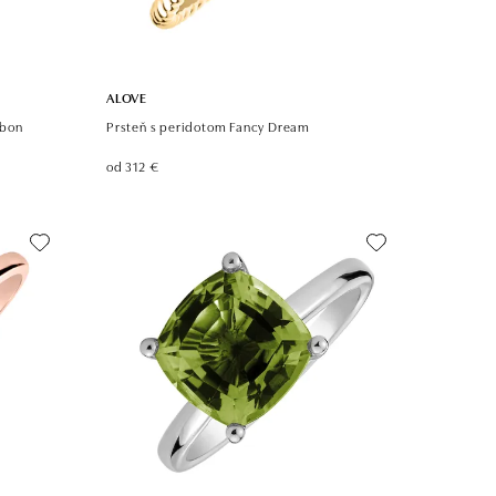
ALOVE
nbon
Prsteň s peridotom Fancy Dream
od 312 €