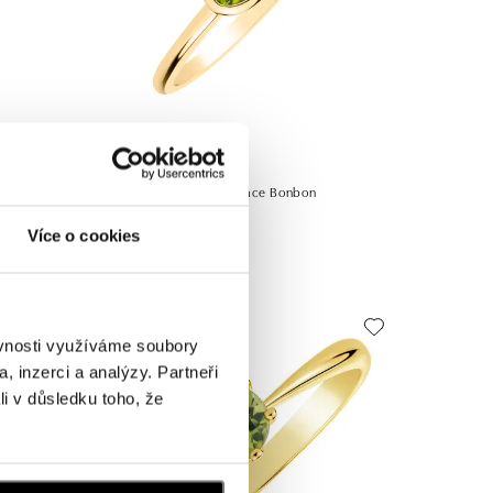
ALOVE
lar Sun
Prsteň s peridotom Space Bonbon
od 707 €
Více o cookies
ěvnosti využíváme soubory
, inzerci a analýzy. Partneři
li v důsledku toho, že