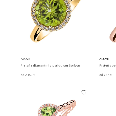
ALOVE
ALOVE
Prsteň s diamantmi a peridotom Bonbon
Prsteň s p
od 2 150 €
od 757 €