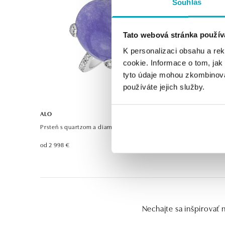
Souhlas
Tato webová stránka použív
K personalizaci obsahu a re
cookie. Informace o tom, jak
tyto údaje mohou zkombinovat
používáte jejich služby.
ALO
Prsteň s quartzom a diamantmi Niche
od 2 998 €
Nechajte sa inšpirovať