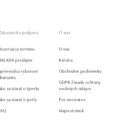
Zákaznícka podpora
O nás
Rezervácia termínu
O nás
HALADA predajne
Kariéra
Sprievodca výberom
Obchodné podmienky
diamantu
GDPR Zásady ochrany
Ako sa starať o šperky
osobných údajov
Ako sa starať o perly
Pre novinárov
FAQ
Mapa stránok