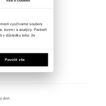
Více o cookies
ěvnosti využíváme soubory
, inzerci a analýzy. Partneři
li v důsledku toho, že
Povolit vše
dý deň.