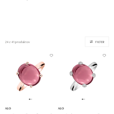
24 z 41 produktov
FILTER
ALO
ALO