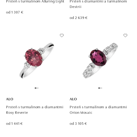
Prsteň s turmalínom Alluring Light
Prsteň s diamantmi a turmalínom
Destrii
od 1 307 €
od 2 639 €
ALO
ALO
Prsteň s turmalinom a diamantmi
Prsteň s turmalínom a diamantmi
Rosy Reverie
Orion Mosaic
od 1 441 €
od 3 105 €