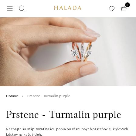
Preskočiť na hlavný obsah
0
Prstene - Turmalín purple
Domov
Prstene - Turmalín purple
Nechajte sa inšpirovať našou ponukou zásnubných prsteňov aj štýlových
kúskov na každý deň.