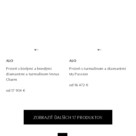
ALO
ALO
Prsteň s bielymi a hnedými
Prsteň s turmalínom a diamantmi
diamantmi a turmalínom Venus
My Passion
Charm
od 16 472 €
od 17 934 €
ZOBRAZIŤ ĎALŠÍCH 17 PRODUKTOV