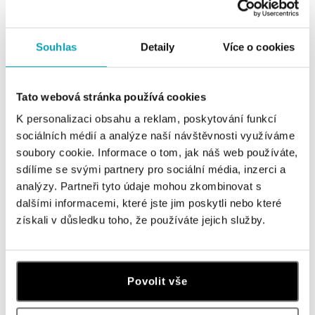
Souhlas
Detaily
Více o cookies
Tato webová stránka používá cookies
K personalizaci obsahu a reklam, poskytování funkcí
sociálních médií a analýze naší návštěvnosti využíváme
soubory cookie. Informace o tom, jak náš web používáte,
sdílíme se svými partnery pro sociální média, inzerci a
ALO
ALO
analýzy. Partneři tyto údaje mohou zkombinovat s
Prsteň s turmalínom a diamantmi
Prsteň s turmalínom a diamantmi
dalšími informacemi, které jste jim poskytli nebo které
Baroque Fairytale
Red Poem
získali v důsledku toho, že používáte jejich služby.
od 4 069 €
od 7 672 €
Povolit vše