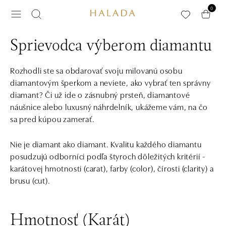
Preskočiť na hlavný obsah
0
Sprievodca výberom diamantu
Rozhodli ste sa obdarovať svoju milovanú osobu
diamantovým šperkom a neviete, ako vybrať ten správny
diamant? Či už ide o zásnubný prsteň, diamantové
náušnice alebo luxusný náhrdelník, ukážeme vám, na čo
sa pred kúpou zamerať.
Nie je diamant ako diamant. Kvalitu každého diamantu
posudzujú odborníci podľa štyroch dôležitých kritérií -
karátovej hmotnosti (carat), farby (color), čírosti (clarity) a
brusu (cut).
Hmotnosť (Karát)