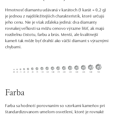
Hmotnosť diamantu udávaná v karátoch (1 karát = 0,2 g)
je jednou z najdôležitejších charakteristík, ktoré určujú
jeho cenu. Nie je však zďaleka jediná: dva diamanty
rovnakej veľkosti sa môžu cenovo výrazne líšiť, ak majú
rozdielnu čistotu, farbu a brús. Menší, ale kvalitnejší
kameň tak môže byť drahší ako väčší diamant s výraznými
chybami.
Farba
Farba sa hodnotí porovnaním so vzorkami kameňov pri
štandardizovanom umelom osvetlení, ktoré je rovnaké