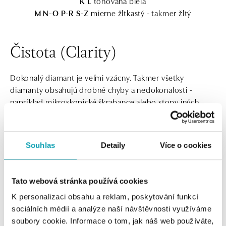
K L
tónovaná biela
M N-O P-R S-Z
mierne žltkastý - takmer žltý
Čistota (Clarity)
Dokonalý diamant je veľmi vzácny. Takmer všetky
diamanty obsahujú drobné chyby a nedokonalosti -
napríklad mikroskopické škrabance alebo stopy iných
minerálov. Diamant sa nazýva "bezchybný", ak pri
skúmaní skúseným odborníkom pri desaťnásobnom
zväčšení neobsahuje žiadne vnútorné nečistoty, tzv.
Souhlas
Detaily
Více o cookies
inklúzie. Ďalšie stupne čistoty sa určujú podľa veľkosti,
polohy, jasu a počtu vnútorných prvkov.
Tato webová stránka používá cookies
K personalizaci obsahu a reklam, poskytování funkcí
sociálních médií a analýze naší návštěvnosti využíváme
soubory cookie. Informace o tom, jak náš web používáte,