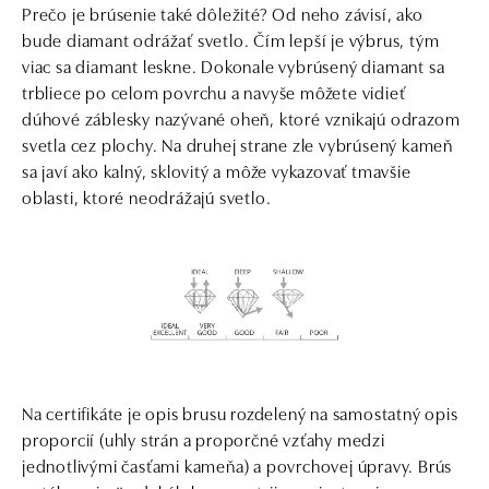
Prečo je brúsenie také dôležité? Od neho závisí, ako
bude diamant odrážať svetlo. Čím lepší je výbrus, tým
viac sa diamant leskne. Dokonale vybrúsený diamant sa
trbliece po celom povrchu a navyše môžete vidieť
dúhové záblesky nazývané oheň, ktoré vznikajú odrazom
svetla cez plochy. Na druhej strane zle vybrúsený kameň
sa javí ako kalný, sklovitý a môže vykazovať tmavšie
oblasti, ktoré neodrážajú svetlo.
Na certifikáte je opis brusu rozdelený na samostatný opis
proporcií (uhly strán a proporčné vzťahy medzi
jednotlivými časťami kameňa) a povrchovej úpravy. Brús