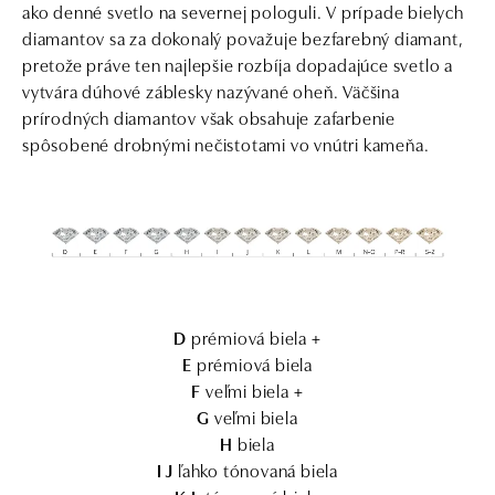
ako denné svetlo na severnej pologuli. V prípade bielych
diamantov sa za dokonalý považuje bezfarebný diamant,
pretože práve ten najlepšie rozbíja dopadajúce svetlo a
vytvára dúhové záblesky nazývané oheň. Väčšina
prírodných diamantov však obsahuje zafarbenie
spôsobené drobnými nečistotami vo vnútri kameňa.
D
prémiová biela +
E
prémiová biela
F
veľmi biela +
G
veľmi biela
H
biela
I J
ľahko tónovaná biela