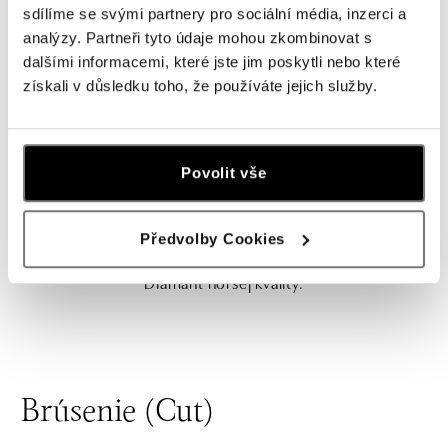
sdílíme se svými partnery pro sociální média, inzerci a
VS1, VS2 - VEĽMI MALÉ INKLÚZIE
analýzy. Partneři tyto údaje mohou zkombinovat s
Vady neviditeľné voľným okom.
dalšími informacemi, které jste jim poskytli nebo které
získali v důsledku toho, že používáte jejich služby.
SI1, SI2, SI3 - DROBNÉ INKLÚZIE
Vady sú viditeľné pri 10-násobnom zväčšení a niekedy
môžu byť viditeľné aj voľným okom.
Povolit vše
Diamant prijateľnej kvality.
I1, I2 (P1, P2) - INKLÚZIE
Předvolby Cookies
Vady viditeľné voľným okom skúseného odborníka.
Diamant horšej kvality.
Brúsenie (Cut)