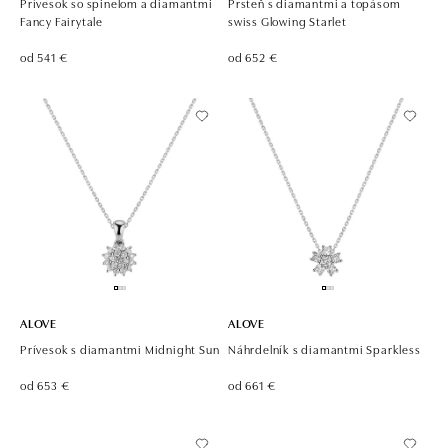
Prívesok so spinelom a diamantmi
Prsteň s diamantmi a topásom
Fancy Fairytale
swiss Glowing Starlet
od 541 €
od 652 €
ALOVE
ALOVE
Prívesok s diamantmi Midnight Sun
Náhrdelník s diamantmi Sparkless
od 653 €
od 661 €