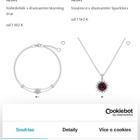
Náhrdelník s diamantmi Morning
Náušnice s diamantmi Sparkless
Star
od 1 142 €
od 1 102 €
ALOVE
ALOVE
Náramok s diamantmi Sunkissed
Prívesok s rhodolitom a diamantmi
Lilac Flower
od 1 306 €
Souhlas
Detaily
Více o cookies
od 1 943 €