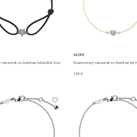
ALOVE
 náramok so šnúrkou Adorable Star
Diamantový náramok so šnúrkou My 
320 €