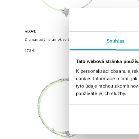
ALOVE
ALOVE
Diamantový náramok so šnúrkou Be a Star
Náramok s
Souhlas
372 €
383 €
Tato webová stránka použív
K personalizaci obsahu a re
cookie. Informace o tom, jak
tyto údaje mohou zkombinovat
používáte jejich služby.