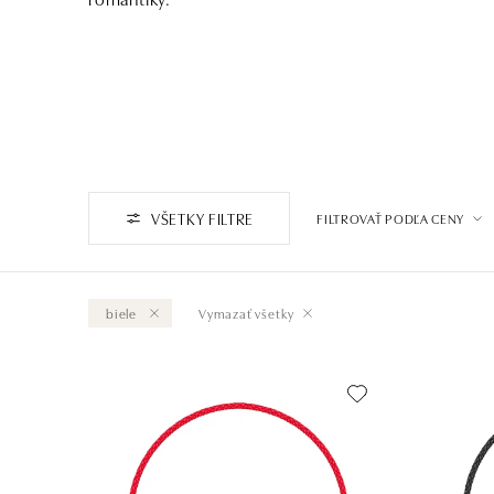
VŠETKY FILTRE
FILTROVAŤ PODĽA CENY
biele
Vymazať všetky