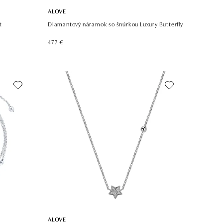
ALOVE
t
Diamantový náramok so šnúrkou Luxury Butterfly
477 €
ALOVE