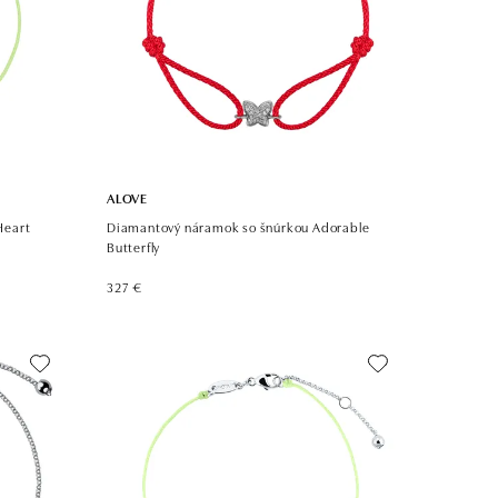
ALOVE
Heart
Diamantový náramok so šnúrkou Adorable
Butterfly
327 €