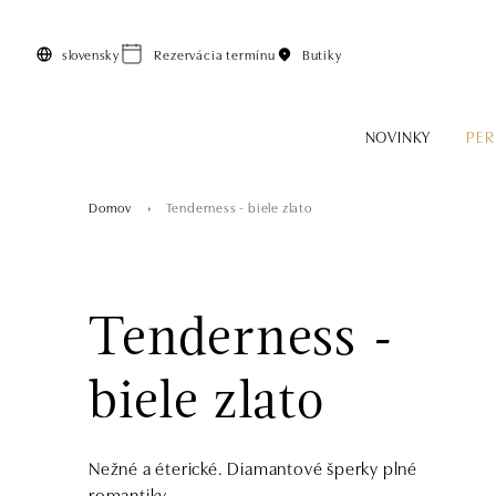
Preskočiť na hlavný obsah
slovensky
Rezervácia termínu
Butiky
NOVINKY
PER
Domov
Tenderness - biele zlato
Tenderness -
biele zlato
Nežné a éterické. Diamantové šperky plné
romantiky.