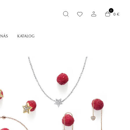
0
0 €
 NÁS
KATALOG