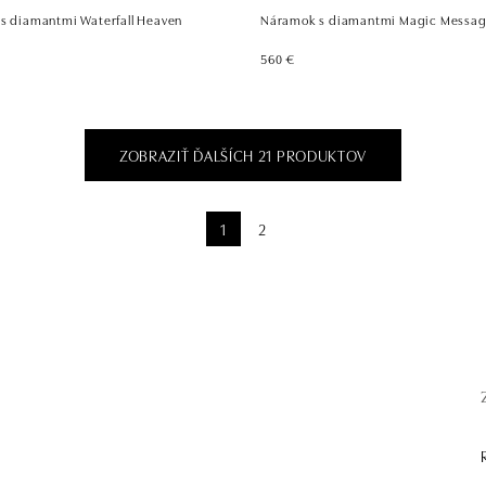
 s diamantmi Waterfall Heaven
Náramok s diamantmi Magic Messa
560 €
ZOBRAZIŤ ĎALŠÍCH 21 PRODUKTOV
1
2