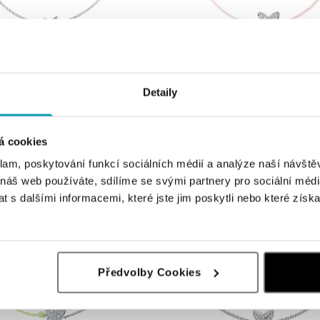
ALOVE
 diamantmi Night Message
Diamantový náramok so šnúrkou Lovel
Detaily
389 €
á cookies
klam, poskytování funkcí sociálních médií a analýze naší návšt
 náš web používáte, sdílíme se svými partnery pro sociální média
 s dalšími informacemi, které jste jim poskytli nebo které získa
Předvolby Cookies