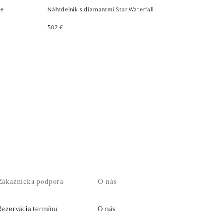
ge
Náhrdelník s diamantmi Star Waterfall
502 €
Zákaznícka podpora
O nás
Rezervácia termínu
O nás