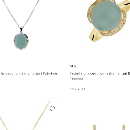
ALO
 chalcedonom a diamantmi Fairytale
Prsteň s chalcedonom a diamantmi 
Princess
od 2 261 €