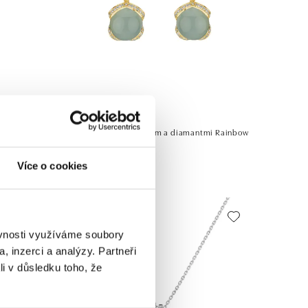
ALO
i Bubble
Náušnice s chalcedonom a diamantmi Rainbow
Wish
Více o cookies
od 3 747 €
ěvnosti využíváme soubory
, inzerci a analýzy. Partneři
li v důsledku toho, že