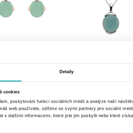
ALO
 chalcedonom a diamantmi Shining
Přívěsok s chalcedonom a diamantm
Blossom
Detaily
od 3 640 €
á cookies
klam, poskytování funkcí sociálních médií a analýze naší návšt
 náš web používáte, sdílíme se svými partnery pro sociální média
 s dalšími informacemi, které jste jim poskytli nebo které získa