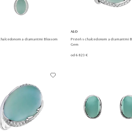
ALO
 chalcedonom a diamantmi Blossom
Prsteň s chalcedonom a diamantmi 
Gem
od 6 823 €