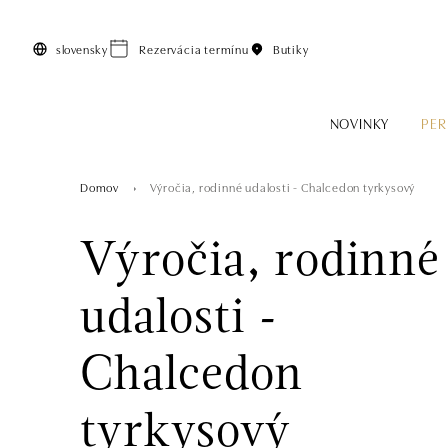
Preskočiť na hlavný obsah
slovensky
Rezervácia termínu
Butiky
NOVINKY
PER
Domov
Výročia, rodinné udalosti - Chalcedon tyrkysový
Výročia, rodinné
udalosti -
Chalcedon
tyrkysový