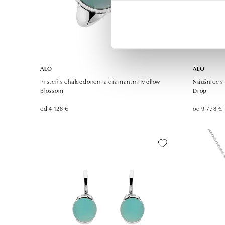
ALO
ALO
Prsteň s chalcedonom a diamantmi Mellow
Náušnice s
Blossom
Drop
od 4 128 €
od 9 778 €