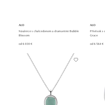
ALO
ALO
Náušnice s chalcedonom a diamantmi Bubble
Přívěsok s
Blossom
Grace
od 6 030 €
od 6 564 €