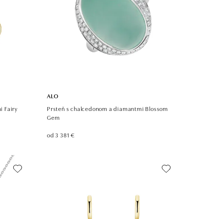
ALO
 Fairy
Prsteň s chalcedonom a diamantmi Blossom
Gem
od 3 381 €