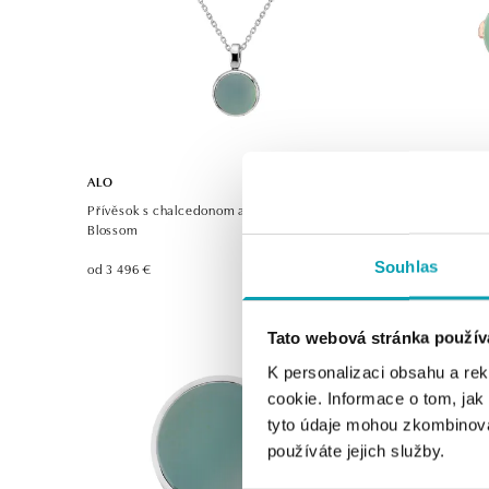
ALO
ALO
Přívěsok s chalcedonom a diamantmi Mellow
Náušnice s
Blossom
Grace
Souhlas
od 3 496 €
od 3 626 €
Tato webová stránka použív
K personalizaci obsahu a re
cookie. Informace o tom, jak
tyto údaje mohou zkombinovat
používáte jejich služby.