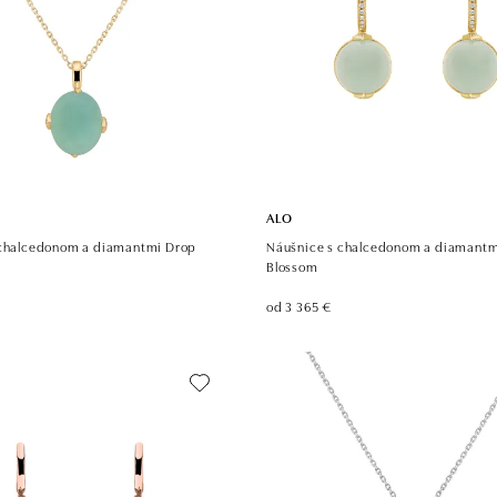
ALO
 chalcedonom a diamantmi Drop
Náušnice s chalcedonom a diamantmi
Blossom
od 3 365 €