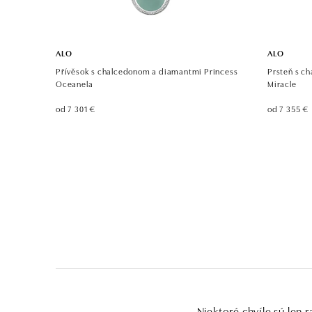
ALO
ALO
Přívěsok s chalcedonom a diamantmi Princess
Prsteň s c
Oceanela
Miracle
od 7 301 €
od 7 355 €
Niektoré chvíle sú len r