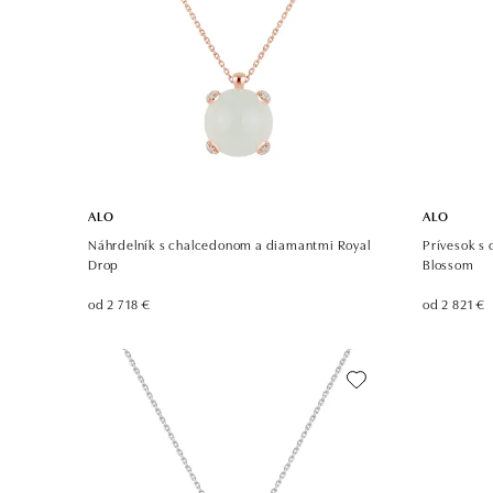
ALO
ALO
Náhrdelník s chalcedonom a diamantmi Royal
Prívesok s
Drop
Blossom
od 2 718 €
od 2 821 €