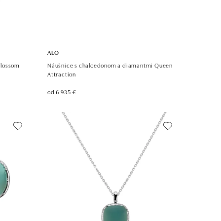
ALO
Blossom
Náušnice s chalcedonom a diamantmi Queen
Attraction
od 6 935 €