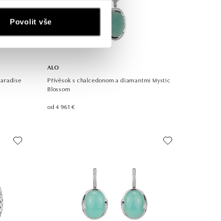
Povolit vše
ALO
Paradise
Přívěsok s chalcedonom a diamantmi Mystic
Blossom
od 4 961 €