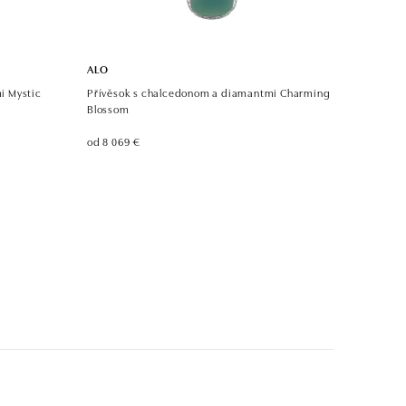
ALO
i Mystic
Přívěsok s chalcedonom a diamantmi Charming
Blossom
od 8 069 €