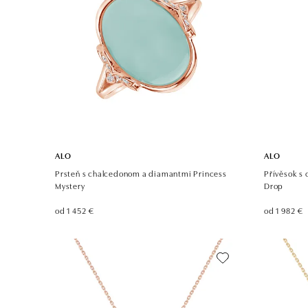
ALO
ALO
Prsteň s chalcedonom a diamantmi Princess
Přívěsok s
Mystery
Drop
od 1 452 €
od 1 982 €