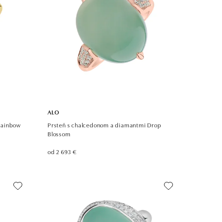
ALO
Rainbow
Prsteň s chalcedonom a diamantmi Drop
Blossom
od 2 693 €