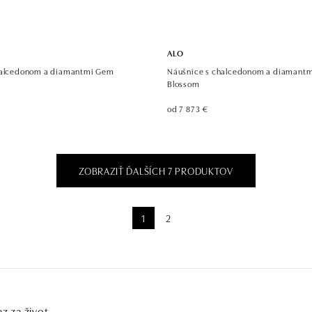
ALO
halcedonom a diamantmi Gem
Náušnice s chalcedonom a diamantm
Blossom
od 7 873 €
ZOBRAZIŤ ĎALŠÍCH 7 PRODUKTOV
1
2
az za život.