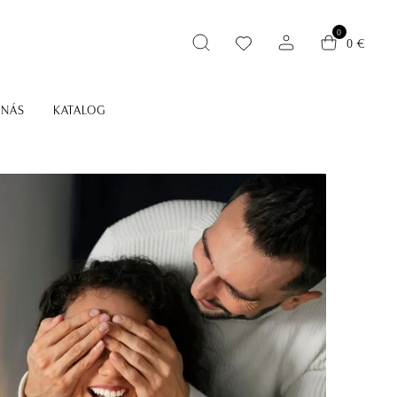
0
0 €
 NÁS
KATALOG