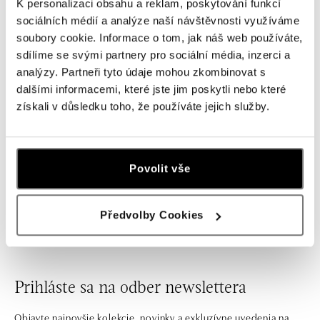
K personalizaci obsahu a reklam, poskytování funkcí
sociálních médií a analýze naší návštěvnosti využíváme
soubory cookie. Informace o tom, jak náš web používáte,
sdílíme se svými partnery pro sociální média, inzerci a
analýzy. Partneři tyto údaje mohou zkombinovat s
dalšími informacemi, které jste jim poskytli nebo které
získali v důsledku toho, že používáte jejich služby.
GELLNER
GELLNER
Náhrdelník s diamantmi a perlou
Náušnice s diamantmi a perlou
Povolit vše
Wave
Wave
od 2 950 €
od 4 900 €
Předvolby Cookies
Prihláste sa na odber newslettera
Objavte najnovšie kolekcie, novinky a exkluzívne uvedenia na