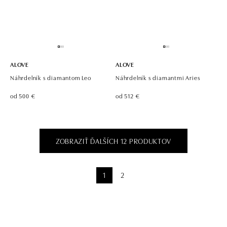
ALOVE
ALOVE
Náhrdelník s diamantom Leo
Náhrdelník s diamantmi Aries
od 500 €
od 512 €
ZOBRAZIŤ ĎALŠÍCH 12 PRODUKTOV
1
2