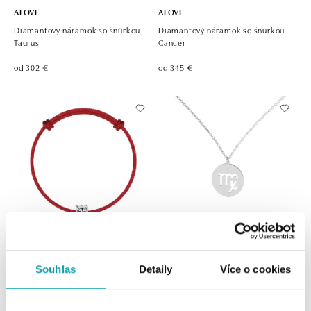
ALOVE
ALOVE
Diamantový náramok so šnúrkou
Diamantový náramok so šnúrkou
Taurus
Cancer
od 302 €
od 345 €
ALOVE
ALOVE
Souhlas
Detaily
Více o cookies
Diamantový náramok so šnúrkou
Náhrdelník s diamantom Virgo
Scorpio
od 456 €
od 389 €