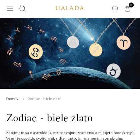
Preskočiť na hlavný obsah
0
Zodiac - biele zlato
Domov
Zodiac - biele zlato
Zaujímate sa o astrológiu, veríte svojmu znameniu a milujete horoskopy?
Vezmite osud do svojich rúk s diamantovým znamením zverokruhu.