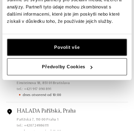
HALADA OC Eurovea, Bratislava
analýzy. Partneři tyto údaje mohou zkombinovat s
Pribinova 8, 811 09 Bratislava
dalšími informacemi, které jste jim poskytli nebo které
tel.: +421 910 284 071
získali v důsledku toho, že používáte jejich služby.
dnes otvorené od 10:00
HALADA OC Avion, Bratislava
Ivanská cesta 16, 821 04 Bratislava
Povolit vše
tel.: +421 917 090 372
dnes otvorené od 10:00
Předvolby Cookies
Halada OC Aupark, Bratislava
Einsteinova 18, 851 01 Bratislava
tel.: +421 917 090 891
dnes otvorené od 10:00
HALADA Pařížská, Praha
Pařížská 7, 110 00 Praha 1
tel.: +420724986111
dnes otvorené od 10:00