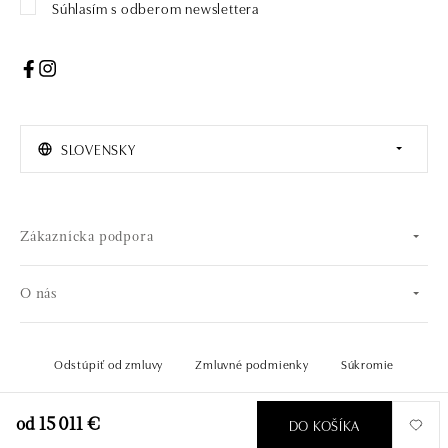
Súhlasím s odberom newslettera
SLOVENSKY
Zákaznícka podpora
O nás
Odstúpiť od zmluvy
Zmluvné podmienky
Súkromie
© 2026 OLA online s.r.o.. Všetky práva vyhradené..
Vytvoril
DO KOŠÍKA
od 15 011 €