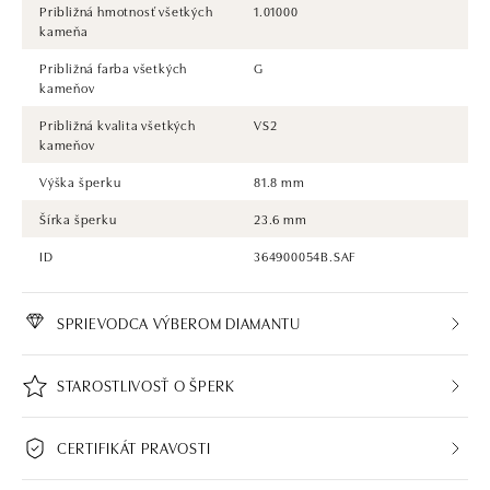
Približná hmotnosť všetkých
1.01000
kameňa
Približná farba všetkých
G
kameňov
Približná kvalita všetkých
VS2
kameňov
Výška šperku
81.8 mm
Šírka šperku
23.6 mm
ID
364900054B.SAF
SPRIEVODCA VÝBEROM DIAMANTU
STAROSTLIVOSŤ O ŠPERK
CERTIFIKÁT PRAVOSTI