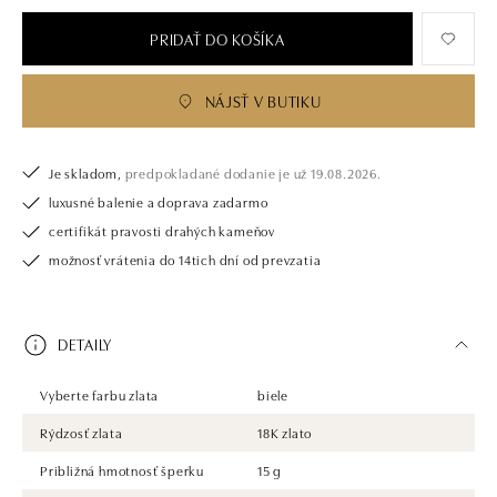
tiež opatrený certifikátom pravosti a dodaný v luxusnom balení. Či už
vyberáte zásnubný prsteň alebo diamantový náramok alebo náhrdelník,
PRIDAŤ DO KOŠÍKA
nedarujete s nami iba šperk, ale aj múdru investíciu.
NÁJSŤ V BUTIKU
Je skladom,
predpokladané dodanie je už 19.08.2026.
luxusné balenie a doprava zadarmo
certifikát pravosti drahých kameňov
možnosť vrátenia do 14tich dní od prevzatia
DETAILY
Vyberte farbu zlata
biele
Rýdzosť zlata
18K zlato
Približná hmotnosť šperku
15 g