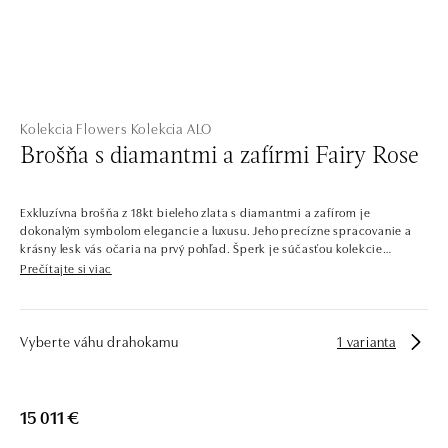
Kolekcia Flowers
Kolekcia ALO
Brošňa s diamantmi a zafírmi Fairy Rose
Exkluzívna brošňa z 18kt bieleho zlata s diamantmi a zafírom je
dokonalým symbolom elegancie a luxusu. Jeho precízne spracovanie a
krásny lesk vás očaria na prvý pohľad. Šperk je súčasťou kolekcie
Flowers.
Prečítajte si viac
Kvitnúca záhrada, ktorá vyrástla zo zlata a diamantov. Toto je kolekcia
Flowers, ktorá sa pohráva s eleganciou kvetov a okvetných lístkov.
Farebné aj číre diamanty sú zasadené do žltého, bieleho a ružového zlata
Vyberte váhu drahokamu
1 varianta
v tvare očarujúcich tradičných a exotických kvetov. Náramky, náušnice,
prstene a náhrdelníky ALO diamonds v tejto kolekcii sú najčastejšie
zdobené kráľovnou všetkých kvetov – ružami.
15 011 €
Spoločnosť ALO diamonds vyrába v Čechách šperky z diamantov a
drahých kameňov už takmer 30 rokov. Každý šperk je tak originál a je