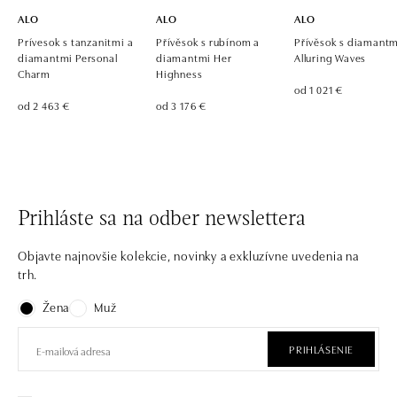
ALO
ALO
ALO
Prívesok s tanzanitmi a
Přívěsok s rubínom a
Přívěsok s diamantm
diamantmi Personal
diamantmi Her
Alluring Waves
Charm
Highness
od 1 021 €
od 2 463 €
od 3 176 €
Prihláste sa na odber newslettera
Objavte najnovšie kolekcie, novinky a exkluzívne uvedenia na
trh.
Žena
Muž
PRIHLÁSENIE