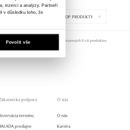
, inzerci a analýzy. Partneři
li v důsledku toho, že
TOP PRODUKTY
Zobrazených
0 z 0 produktov
Povolit vše
Zákaznícka podpora
O nás
Rezervácia termínu
O nás
HALADA predajne
Kariéra