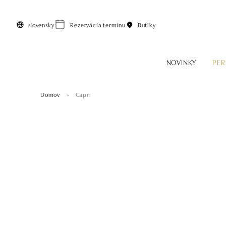
Preskočiť na hlavný obsah
slovensky
Rezervácia termínu
Butiky
NOVINKY
PER
Domov
Capri